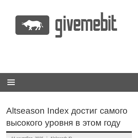
Перейти
к
содержимому
информационно
GiveMeBit.com
новостной
портал
о
криптовалютах
Altseason Index достиг самого
высокого уровня в этом году