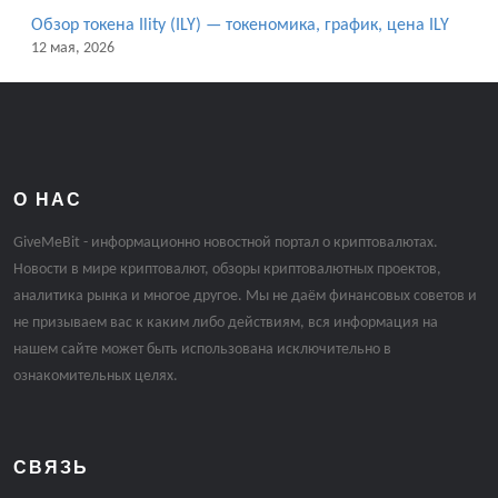
Обзор токена Ility (ILY) — токеномика, график, цена ILY
12 мая, 2026
О НАС
GiveMeBit - информационно новостной портал о криптовалютах.
Новости в мире криптовалют, обзоры криптовалютных проектов,
аналитика рынка и многое другое. Мы не даём финансовых советов и
не призываем вас к каким либо действиям, вся информация на
нашем сайте может быть использована исключительно в
ознакомительных целях.
СВЯЗЬ