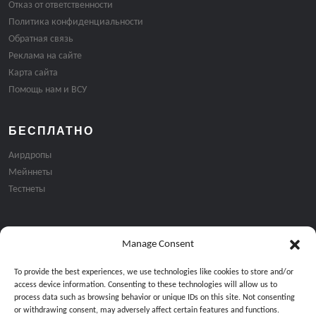
Отказ от ответственности
Политика конфиденциальности
Обратная связь
Реклама на сайте
Карта сайта
Помощь нам и ВСУ
БЕСПЛАТНО
Аирдропы
Мейннеты
Тестнеты
Manage Consent
Подписка на email рассылку:
To provide the best experiences, we use technologies like cookies to store and/or
access device information. Consenting to these technologies will allow us to
process data such as browsing behavior or unique IDs on this site. Not consenting
or withdrawing consent, may adversely affect certain features and functions.