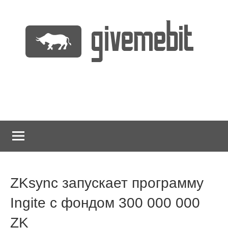
Перейти
к
содержимому
информационно
GiveMeBit.com
новостной
портал
о
криптовалютах
ZKsync запускает программу
Ingite с фондом 300 000 000
ZK