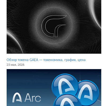
Обзор токена GAEA — токеномика, график, цена
23 мая, 2026