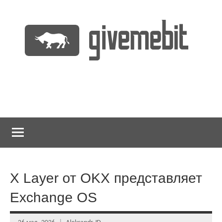
Перейти
к
содержимому
информационно
GiveMeBit.com
новостной
портал
о
криптовалютах
X Layer от OKX представляет
Exchange OS