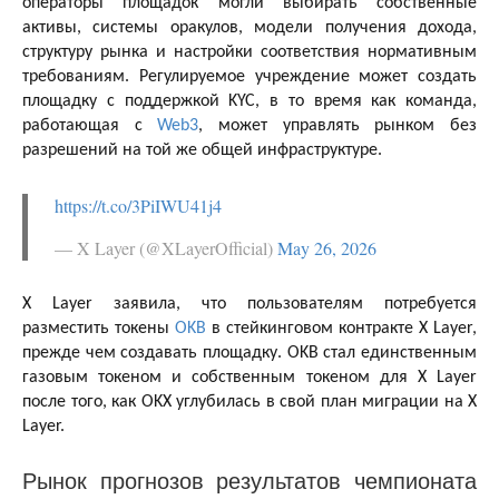
операторы площадок могли выбирать собственные
активы, системы оракулов, модели получения дохода,
структуру рынка и настройки соответствия нормативным
требованиям. Регулируемое учреждение может создать
площадку с поддержкой KYC, в то время как команда,
работающая с
Web3
, может управлять рынком без
разрешений на той же общей инфраструктуре.
https://t.co/3PiIWU41j4
— X Layer (@XLayerOfficial)
May 26, 2026
X Layer заявила, что пользователям потребуется
разместить токены
OKB
в стейкинговом контракте X Layer,
прежде чем создавать площадку. OKB стал единственным
газовым токеном и собственным токеном для X Layer
после того, как OKX углубилась в свой план миграции на X
Layer.
Рынок прогнозов результатов чемпионата