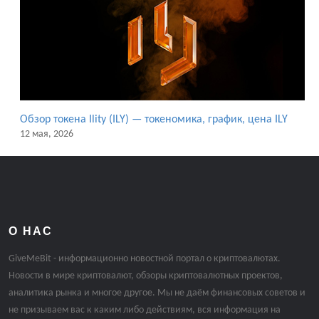
Обзор токена Ility (ILY) — токеномика, график, цена ILY
12 мая, 2026
О НАС
GiveMeBit - информационно новостной портал о криптовалютах.
Новости в мире криптовалют, обзоры криптовалютных проектов,
аналитика рынка и многое другое. Мы не даём финансовых советов и
не призываем вас к каким либо действиям, вся информация на