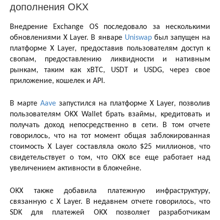
дополнения OKX
Внедрение Exchange OS последовало за несколькими
обновлениями X Layer. В январе
Uniswap
был запущен на
платформе X Layer, предоставив пользователям доступ к
свопам, предоставлению ликвидности и нативным
рынкам, таким как xBTC, USDT и USDG, через свое
приложение, кошелек и API.
В марте
Aave
запустился на платформе X Layer, позволив
пользователям OKX Wallet брать взаймы, кредитовать и
получать доход непосредственно в сети. В том отчете
говорилось, что на тот момент общая заблокированная
стоимость X Layer составляла около $25 миллионов, что
свидетельствует о том, что OKX все еще работает над
увеличением активности в блокчейне.
OKX также добавила платежную инфраструктуру,
связанную с X Layer. В недавнем отчете говорилось, что
SDK для платежей OKX позволяет разработчикам