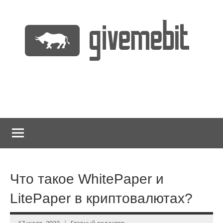
Перейти
к
содержимому
информационно
GiveMeBit.com
новостной
портал
о
криптовалютах
Что такое WhitePaper и
LitePaper в криптовалютах?