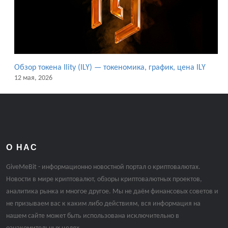
Обзор токена Ility (ILY) — токеномика, график, цена ILY
12 мая, 2026
О НАС
GiveMeBit - информационно новостной портал о криптовалютах.
Новости в мире криптовалют, обзоры криптовалютных проектов,
аналитика рынка и многое другое. Мы не даём финансовых советов и
не призываем вас к каким либо действиям, вся информация на
нашем сайте может быть использована исключительно в