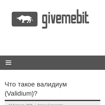
Перейти
к
содержимому
информационно
GiveMeBit.com
новостной
портал
о
криптовалютах
Что такое валидиум
(Validium)?