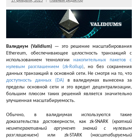
17 февраля, 2025
Главный редактор
Валидиум (Validium)
— это решение масштабирования
Ethereum, обеспечивающее целостность транзакций с
использованием технологии
накопительных пакетов с
нулевым разглашением (zk-Rollup)
, но без сохранения
данных транзакций в основной сети. Не смотря на то, что
доступность данных (DA)
в валидиумах вынесена за
пределы основной сети и это вредит децентрализации,
большим плюсом таких решений является значительно
улучшенная масштабируемость.
Обычно, в валидиумах используются такие
доказательства достоверности, как zk-SNARK (
краткий
неинтерактивный аргумент знаний с нулевым
разглашением
) или zk-STARK (
масштабируемый