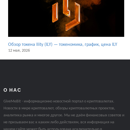
Обзор токена Ility (ILY) — токеномика, график, цена ILY
12 мая, 2026
О НАС
GiveMeBit - информационно новостной портал о криптовалютах.
Новости в мире криптовалют, обзоры криптовалютных проектов,
аналитика рынка и многое другое. Мы не даём финансовых советов и
не призываем вас к каким либо действиям, вся информация на
нашем сайте может быть использована исключительно в