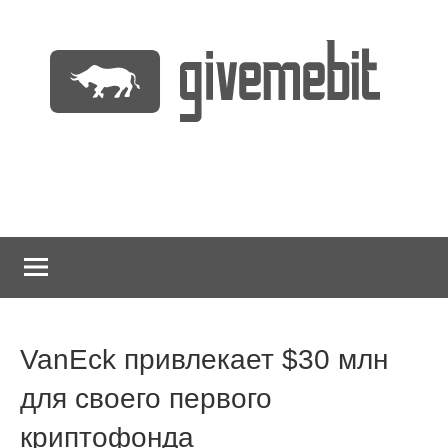
Перейти
к
содержимому
информационно
GiveMeBit.com
новостной
портал
о
криптовалютах
VanEck привлекает $30 млн
для своего первого
криптофонда