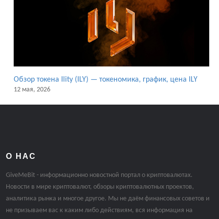
Обзор токена Ility (ILY) — токеномика, график, цена ILY
12 мая, 2026
О НАС
GiveMeBit - информационно новостной портал о криптовалютах.
Новости в мире криптовалют, обзоры криптовалютных проектов,
аналитика рынка и многое другое. Мы не даём финансовых советов и
не призываем вас к каким либо действиям, вся информация на