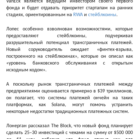
VanEck является ведущим инвестором своего первого
фонда и будет отдавать приоритет стартапам на ранних
стадиях, ориентированным на
RWA
и
стейблкоины
.
Лопес особенно взволнован возможностями, которые
предоставляют стейблкоины, подчеркивая
разрушительный потенциал трансграничных платежей.
Новый соруководитель ожидает «финтех-взрыва,
построенного на стейблкоинах», которые он описал как
«уровень банковского обслуживания с открытым
исходным кодом».
А поскольку рынок трансграничных платежей между
предприятиями оценивается примерно в $39 триллионов,
он полагает, что системы платежей ончейн на таких
платформах, как Solana, могут помочь устранить
некоторые недостатки традиционных платежных систем.
Лонерган рассказал The Block, что новый фонд планирует
сделать 25–30 инвестиций с чеками на сумму от $500 000