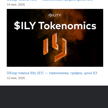
14 мая, 2026
Обзор токена Ility (ILY) — токеномика, график, цена ILY
12 мая, 2026