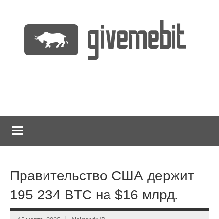
Перейти
к
содержимому
информационно
GiveMeBit.com
новостной
портал
о
криптовалютах
Правительство США держит
195 234 BTC на $16 млрд.