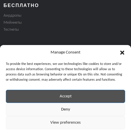
БЕСПЛАТНО
Аирдропы
Мейннеты
Тестнеты
Manage Consent
Подписка на email рассылку:
To provide the best experiences, we use technologies like cookies to store and/or
access device information. Consenting to these technologies will allow us to
process data such as browsing behavior or unique IDs on this site. Not consenting
or withdrawing consent, may adversely affect certain features and functions.
Accept
Продолжая, вы соглашаетесь с нашей политикой конфиденциальност
Copyright © 2024 All Rights Reserved by
GiveMeBit
.
Deny
View preferences