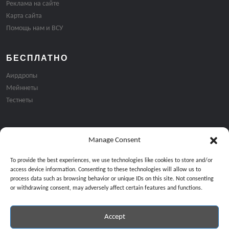
Реклама на сайте
Карта сайта
Помощь нам и ВСУ
БЕСПЛАТНО
Аирдропы
Мейннеты
Тестнеты
Manage Consent
Подписка на email рассылку:
To provide the best experiences, we use technologies like cookies to store and/or
access device information. Consenting to these technologies will allow us to
process data such as browsing behavior or unique IDs on this site. Not consenting
or withdrawing consent, may adversely affect certain features and functions.
Accept
Продолжая, вы соглашаетесь с нашей политикой конфиденциальност