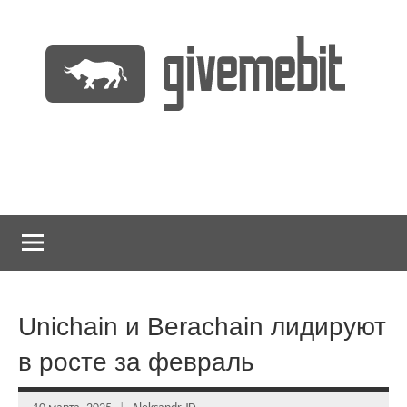
Перейти
к
содержимому
информационно
GiveMeBit.com
новостной
портал
о
криптовалютах
Unichain и Berachain лидируют
в росте за февраль