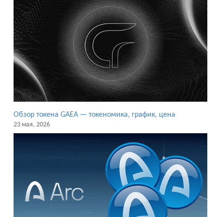
Обзор токена GAEA — токеномика, график, цена
23 мая, 2026