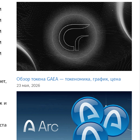
Обзор токена GAEA — токеномика, график, цена
ет,
23 мая, 2026
к и
ста