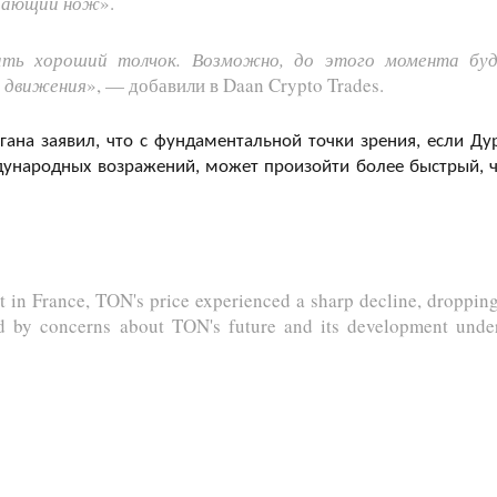
адающий нож
».
дать хороший толчок. Возможно, до этого момента бу
о движения
», — добавили в Daan Crypto Trades.
ана заявил, что с фундаментальной точки зрения, если Ду
дународных возражений, может произойти более быстрый, 
st in France, TON's price experienced a sharp decline, dropping
ed by concerns about TON's future and its development und