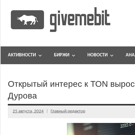
Перейти
к
содержимому
информационно
GiveMeBit.com
новостной
портал
АКТИВНОСТИ
БИРЖИ
НОВОСТИ
АНА
о
криптовалютах
Открытый интерес к TON вырос
Дурова
25 августа, 2024
Главный редактор