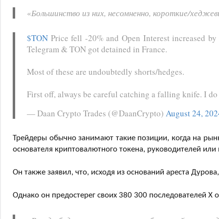
«
Большинство из них, несомненно, короткие/хедже
$TON
Price fell -20% and Open Interest increased by
Telegram & TON got detained in France.
Most of these are undoubtedly shorts/hedges.
First off, always be careful catching a falling knife. I
— Daan Crypto Trades (@DaanCrypto)
August 24, 202
Трейдеры обычно занимают такие позиции, когда на рын
основателя криптовалютного токена, руководителей или
Он также заявил, что, исходя из оснований ареста Дурова,
Однако он предостерег своих 380 300 последователей X о