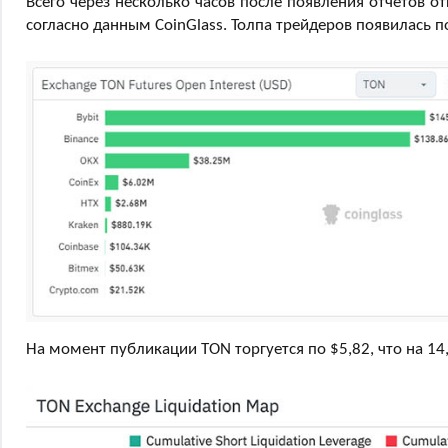
Всего через несколько часов после появления отчетов о
согласно данным CoinGlass. Толпа трейдеров появилась п
На момент публикации TON торгуется по $5,82, что на 14