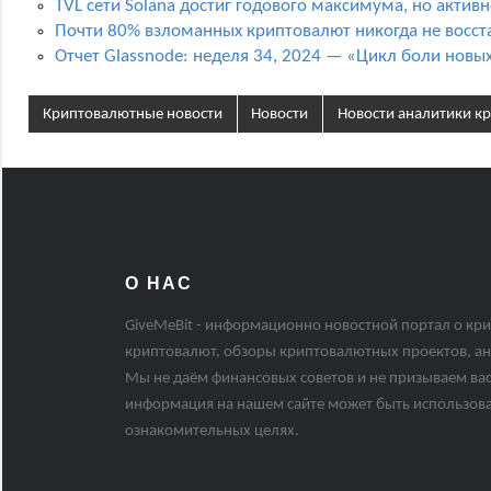
TVL сети Solana достиг годового максимума, но активн
Почти 80% взломанных криптовалют никогда не восст
Отчет Glassnode: неделя 34, 2024 — «Цикл боли новы
Криптовалютные новости
Новости
Новости аналитики к
О НАС
GiveMeBit - информационно новостной портал о кри
криптовалют, обзоры криптовалютных проектов, ан
Мы не даём финансовых советов и не призываем вас
информация на нашем сайте может быть использов
ознакомительных целях.