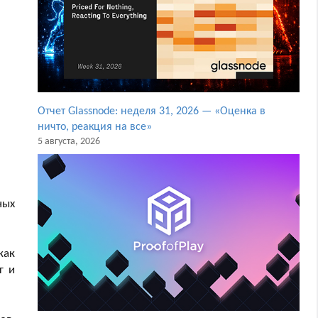
Отчет Glassnode: неделя 31, 2026 — «Оценка в
ничто, реакция на все»
5 августа, 2026
ных
как
г и