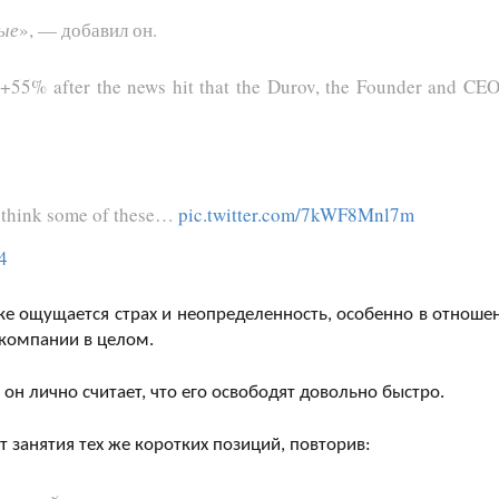
вые
», — добавил он.
 +55% after the news hit that the Durov, the Founder and CEO
 do think some of these…
pic.twitter.com/7kWF8Mnl7m
4
ке ощущается страх и неопределенность, особенно в отноше
 компании в целом.
 он лично считает, что его освободят довольно быстро.
т занятия тех же коротких позиций, повторив: