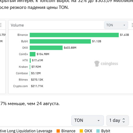
ткрытый интерес к Toncoin вырос на 32% до $303,09 миллион
осле резкого падения цены TON.
,7% меньше, чем 24 августа.