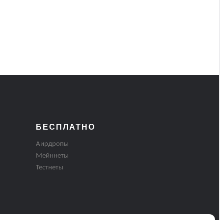
БЕСПЛАТНО
Аирдропы
Мейннеты
Тестнеты