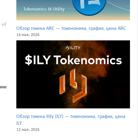
 of
Обзор токена ARC — токеномика, график, цена ARC
14 мая, 2026
нии
Обзор токена Ility (ILY) — токеномика, график, цена
ILY
12 мая, 2026