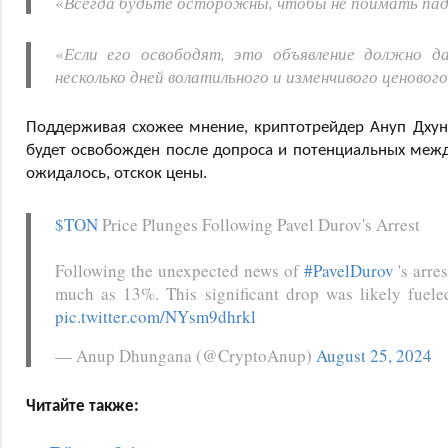
«
Всегда будьте осторожны, чтобы не поймать п
«
Если его освободят, это объявление должно 
несколько дней волатильного и изменчивого ценовог
Поддерживая схожее мнение, криптотрейдер Ануп Дхунг
будет освобожден после допроса и потенциальных меж
ожидалось, отскок цены.
$TON
Price Plunges Following Pavel Durov's Arrest
Following the unexpected news of
#PavelDurov
's arre
much as 13%. This significant drop was likely fuel
pic.twitter.com/NYsm9dhrkl
— Anup Dhungana (@CryptoAnup)
August 25, 2024
Читайте также: