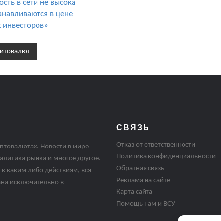
ость в сети не высока
анавливаются в цене
х инвесторов»
ритовалют
СВЯЗЬ
Отказ от ответственности
птовалютах. Новости в мире
Политика конфиденциальности
алитика рынка и многое другое.
Обратная связь
 к каким либо действиям, вся
Реклама на сайте
ана исключительно в
Карта сайта
Помощь нам и ВСУ