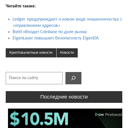
Читайте также:
Ledger предупреждает о новом виде мошенничества с
«отравлением адресов»
Bybit обходит Coinbase по доле рынка
EigenLayer повышает безопасность EigenDA
Криптовалютные новости
Новости
Поиск
Последние новости