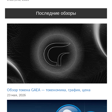
Последние обзоры
Обзор токена GAEA — токеномика, график, цена
23 мая, 2026