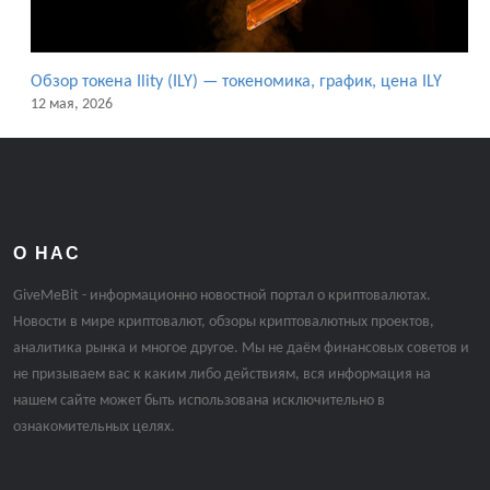
Обзор токена Ility (ILY) — токеномика, график, цена ILY
12 мая, 2026
О НАС
GiveMeBit - информационно новостной портал о криптовалютах.
Новости в мире криптовалют, обзоры криптовалютных проектов,
аналитика рынка и многое другое. Мы не даём финансовых советов и
не призываем вас к каким либо действиям, вся информация на
нашем сайте может быть использована исключительно в
ознакомительных целях.