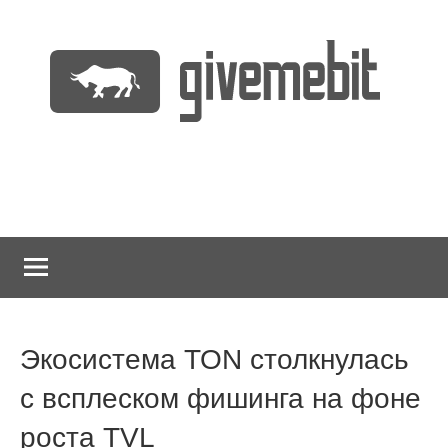
Перейти
к
содержимому
информационно
GiveMeBit.com
новостной
портал
о
криптовалютах
Экосистема TON столкнулась
с всплеском фишинга на фоне
роста TVL