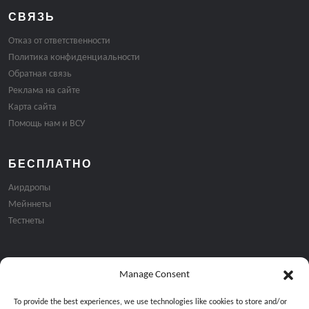
СВЯЗЬ
Отказ от ответственности
Политика конфиденциальности
Обратная связь
Реклама на сайте
Карта сайта
Помощь нам и ВСУ
БЕСПЛАТНО
Аирдропы
Мейннеты
Тестнеты
Manage Consent
Подписка на email рассылку:
To provide the best experiences, we use technologies like cookies to store and/or