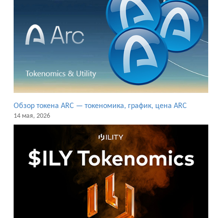
Обзор токена ARC — токеномика, график, цена ARC
14 мая, 2026