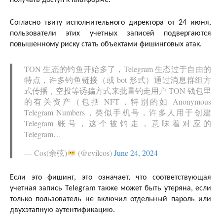
Согласно твиту исполнительного директора от 24 июня,
пользователи этих учетных записей подвергаются
повышенному риску стать объектами фишинговых атак.
TON 生态的钓鱼开始多了，Telegram 生态过于自由的
特点，许多钓鱼链接（或 bot 形式）通过消息群组方
式传播，空投等诱骗方式来批量钓走用户 TON 钱包里
的有关资产（包括 NFT，特别的如 Anonymous
Telegram Numbers，类似手机号，许多人用于创建
Telegram 账号，这个被钓走，意味着对应的
Telegram…
— Cos(余弦)
(@evilcos)
June 24, 2024
Если это фишинг, это означает, что соответствующая
учетная запись Telegram также может быть утеряна, если
только пользователь не включил отдельный пароль или
двухэтапную аутентификацию.