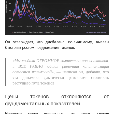
Он утверждает, что дисбаланс, по-видимому, вызван
быстрым ростом предложения токенов.
«
Мы создали ОГРОМНОЕ количество новых активов,
и ВСЕ РАВНО общая рыночная капитализация
остается неизменной
», — написал он, добавив, что
эта динамика фактически размывает стоимость
растущего пула токенов.
Цены токенов отклоняются от
фундаментальных показателей
Ипполито также утверждал, что связь между