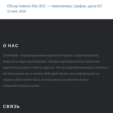
Обзор токена Ility (ILY) — токеномика, график, цена ILY
12 мая, 2026
О НАС
GiveMeBit - информационно новостной портал о криптовалютах.
Новости в мире криптовалют, обзоры криптовалютных проектов,
аналитика рынка и многое другое. Мы не даём финансовых советов и
не призываем вас к каким либо действиям, вся информация на
нашем сайте может быть использована исключительно в
ознакомительных целях.
СВЯЗЬ