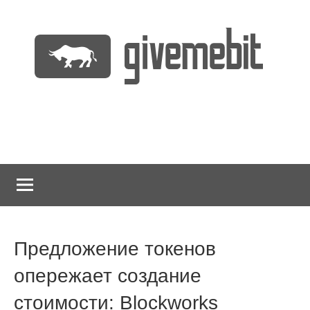
Перейти
к
содержимому
информационно
GiveMeBit.com
новостной
портал
о
криптовалютах
Предложение токенов
опережает создание
стоимости: Blockworks