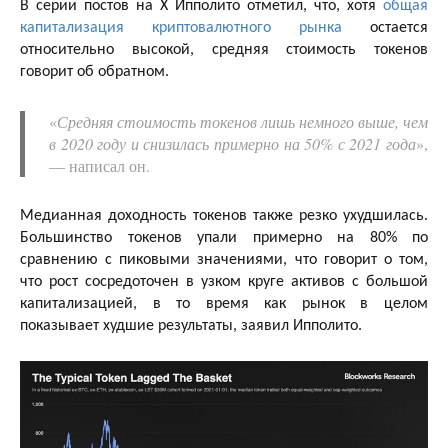
В серии постов на X Ипполито отметил, что, хотя
общая
капитализация криптовалютного рынка
остается
относительно высокой, средняя стоимость токенов
говорит об обратном.
«
Средняя стоимость токенов лишь немного выше, чем
в 2020 году и снизилась примерно на 50% с 2021 года
»,
— написал он.
Медианная доходность токенов также резко ухудшилась.
Большинство токенов упали примерно на 80% по
сравнению с пиковыми значениями, что говорит о том,
что рост сосредоточен в узком круге активов с большой
капитализацией, в то время как рынок в целом
показывает худшие результаты, заявил Ипполито.