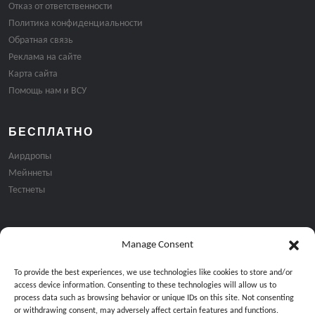
Отказ от ответственности
Политика конфиденциальности
Обратная связь
Реклама на сайте
Карта сайта
Помощь нам и ВСУ
БЕСПЛАТНО
Аирдропы
Мейннеты
Тестнеты
Manage Consent
Подписка на email рассылку:
To provide the best experiences, we use technologies like cookies to store and/or
access device information. Consenting to these technologies will allow us to
process data such as browsing behavior or unique IDs on this site. Not consenting
or withdrawing consent, may adversely affect certain features and functions.