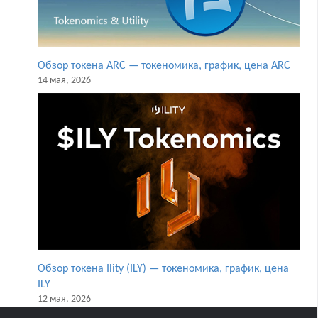
Обзор токена ARC — токеномика, график, цена ARC
14 мая, 2026
Обзор токена Ility (ILY) — токеномика, график, цена
ILY
12 мая, 2026