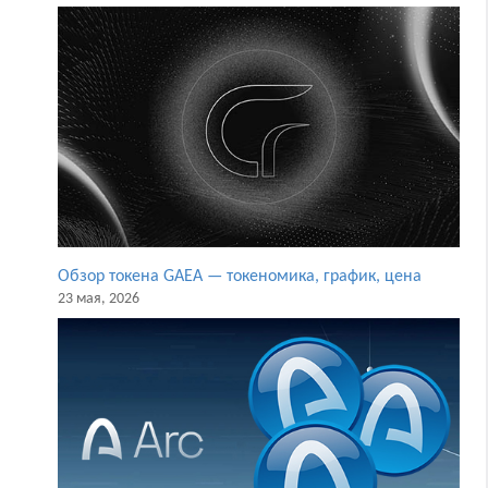
Обзор токена GAEA — токеномика, график, цена
23 мая, 2026