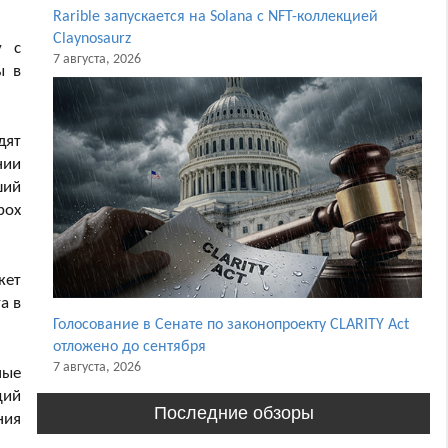
Rarible запускается на Solana с NFT-коллекцией
Claynosaurz
у с
7 августа, 2026
ы в
дят
нии
ший
box
жет
а в
Голосование в Сенате по законопроекту CLARITY Act
отложено до сентября
7 августа, 2026
ные
щий
Последние обзоры
ния