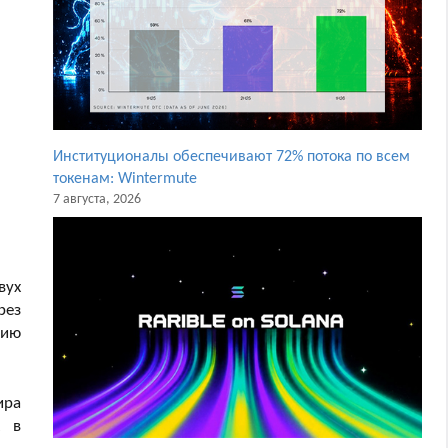
Институционалы обеспечивают 72% потока по всем
токенам: Wintermute
7 августа, 2026
вух
рез
нию
ира
x в