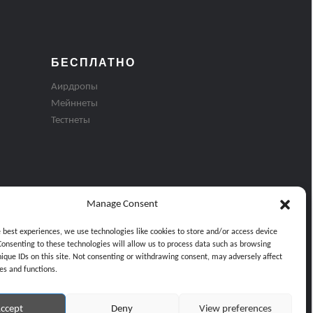
БЕСПЛАТНО
Аирдропы
Мейннеты
Тестнеты
Manage Consent
e best experiences, we use technologies like cookies to store and/or access device
Consenting to these technologies will allow us to process data such as browsing
nique IDs on this site. Not consenting or withdrawing consent, may adversely affect
es and functions.
ти
ccept
Deny
View preferences