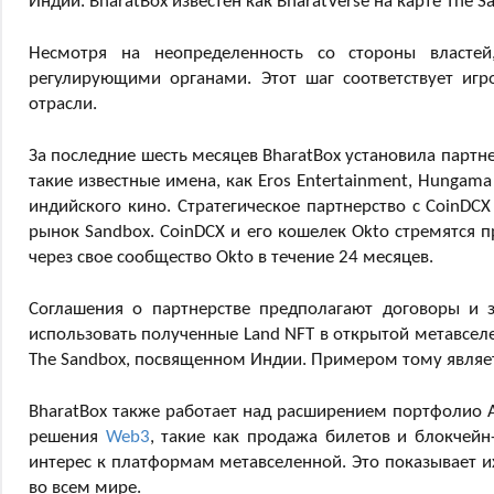
Индии. BharatBox известен как BharatVerse на карте The S
Несмотря на неопределенность со стороны властей
регулирующими органами. Этот шаг соответствует иг
отрасли.
За последние шесть месяцев BharatBox установила партн
такие известные имена, как Eros Entertainment, Hungam
индийского кино. Стратегическое партнерство с CoinD
рынок Sandbox. CoinDCX и его кошелек Okto стремятся п
через свое сообщество Okto в течение 24 месяцев.
Соглашения о партнерстве предполагают договоры и з
использовать полученные Land NFT в открытой метавселе
The Sandbox, посвященном Индии. Примером тому являет
BharatBox также работает над расширением портфолио 
решения
Web3
, такие как продажа билетов и блокчей
интерес к платформам метавселенной. Это показывает и
во всем мире.