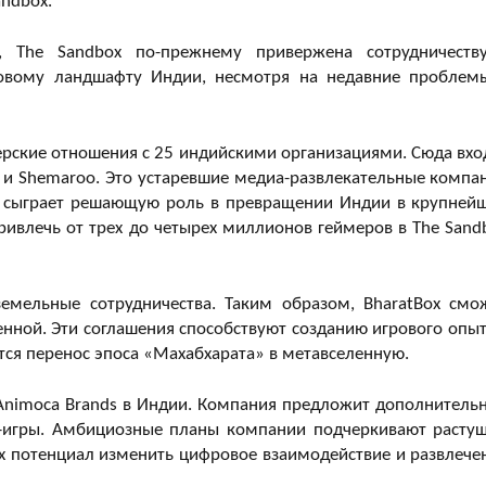
andbox.
, The Sandbox по-прежнему привержена сотрудничеств
ровому ландшафту Индии, несмотря на недавние проблем
ерские отношения с 25 индийскими организациями. Сюда вхо
a и Shemaroo. Это устаревшие медиа-развлекательные компа
CX сыграет решающую роль в превращении Индии в крупней
ривлечь от трех до четырех миллионов геймеров в The Sand
емельные сотрудничества. Таким образом, BharatBox смо
нной. Эти соглашения способствуют созданию игрового опыт
ся перенос эпоса «Махабхарата» в метавселенную.
Animoca Brands в Индии. Компания предложит дополнитель
н-игры. Амбициозные планы компании подчеркивают расту
х потенциал изменить цифровое взаимодействие и развлече