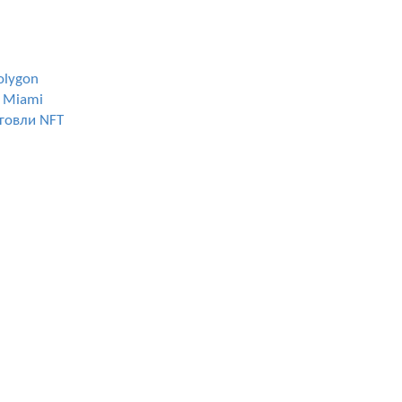
olygon
y Miami
рговли NFT