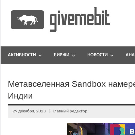
Перейти
к
содержимому
информационно
GiveMeBit.com
новостной
портал
АКТИВНОСТИ
БИРЖИ
НОВОСТИ
АНА
о
криптовалютах
Метавселенная Sandbox намер
Индии
29 декабря, 2023
Главный редактор