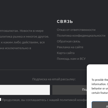
СВЯЗЬ
Отказ от ответственности
птовалютах. Новости в мире
Политика конфиденциальности
алитика рынка и многое другое.
Обратная связь
 к каким либо действиям, вся
Реклама на сайте
ана исключительно в
Карта сайта
Помощь нам и ВСУ
Подписка на email рассылку:
To provide th
information. 
behavior or u
certain featur
Продолжая, вы соглашаетесь с нашей политикой конфиденциальнос
A