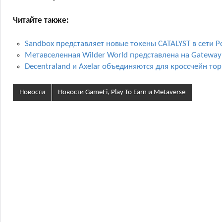
Читайте также:
Sandbox представляет новые токены CATALYST в сети P
Метавселенная Wilder World представлена ​​на Gatewa
Decentraland и Axelar объединяются для кроссчейн то
Новости
Новости GameFi, Play To Earn и Metaverse