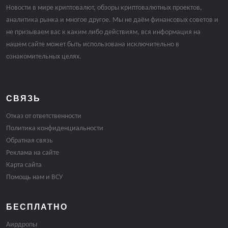
Новости в мире криптовалют, обзоры криптовалютных проектов,
аналитика рынка и многое другое. Мы не даём финансовых советов и
не призываем вас к каким либо действиям, вся информация на
нашем сайте может быть использована исключительно в
ознакомительных целях.
СВЯЗЬ
Отказ от ответственности
Политика конфиденциальности
Обратная связь
Реклама на сайте
Карта сайта
Помощь нам и ВСУ
БЕСПЛАТНО
Аирдропы