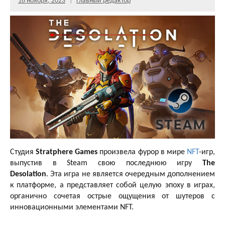
16 ноября, 2023
Главный редактор
Студия
Stratphere Games
произвела фурор в мире
NFT
-игр,
выпустив в Steam свою последнюю игру
The
Desolation
. Эта игра не является очередным дополнением
к платформе, а представляет собой целую эпоху в играх,
органично сочетая острые ощущения от шутеров с
инновационными элементами NFT.