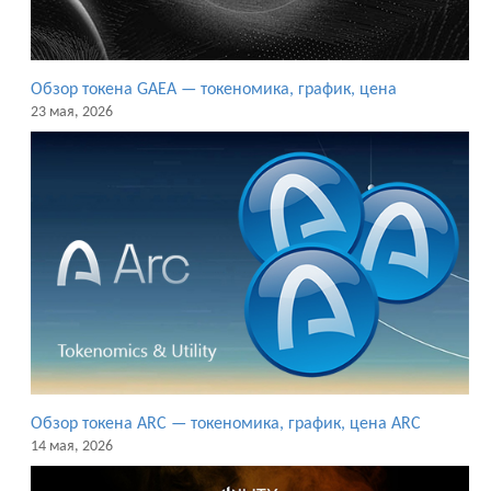
Обзор токена GAEA — токеномика, график, цена
23 мая, 2026
Обзор токена ARC — токеномика, график, цена ARC
14 мая, 2026