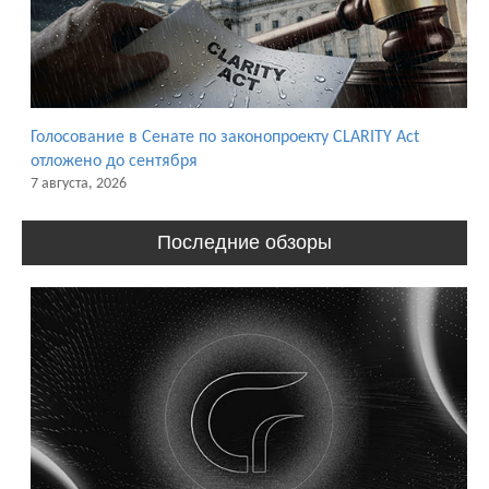
Голосование в Сенате по законопроекту CLARITY Act
отложено до сентября
7 августа, 2026
Последние обзоры