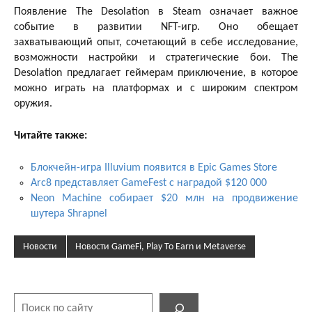
Появление The Desolation в Steam означает важное
событие в развитии NFT-игр. Оно обещает
захватывающий опыт, сочетающий в себе исследование,
возможности настройки и стратегические бои. The
Desolation предлагает геймерам приключение, в которое
можно играть на платформах и с широким спектром
оружия.
Читайте также:
Блокчейн-игра Illuvium появится в Epic Games Store
Arc8 представляет GameFest с наградой $120 000
Neon Machine собирает $20 млн на продвижение
шутера Shrapnel
Новости
Новости GameFi, Play To Earn и Metaverse
Поиск