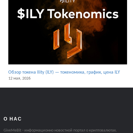
Обзор токена Ility (ILY) — токеномика, график, цена ILY
12 мая, 2026
О НАС
GiveMeBit - информационно новостной портал о криптовалютах.