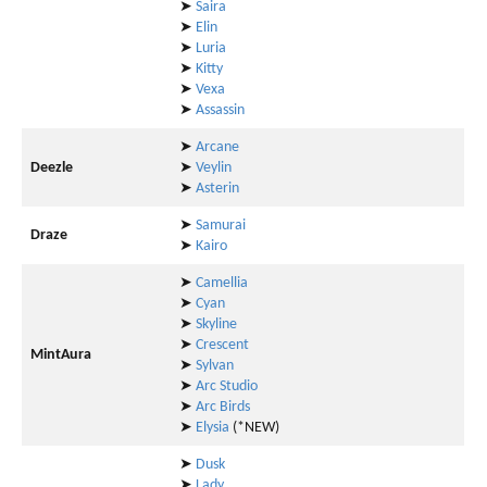
➤
Saira
➤
Elin
➤
Luria
➤
Kitty
➤
Vexa
➤
Assassin
➤
Arcane
Deezle
➤
Veylin
➤
Asterin
➤
Samurai
Draze
➤
Kairo
➤
Camellia
➤
Cyan
➤
Skyline
➤
Crescent
MintAura
➤
Sylvan
➤
Arc Studio
➤
Arc Birds
➤
Elysia
(*NEW)
➤
Dusk
➤
Lady