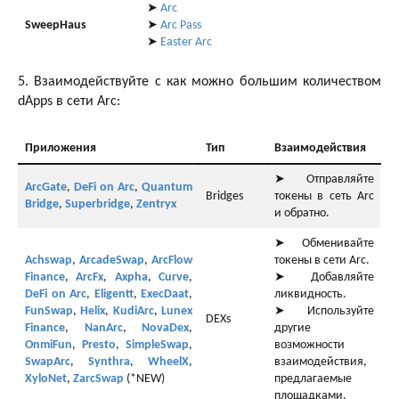
➤
Arc
SweepHaus
➤
Arc Pass
➤
Easter Arc
5. Взаимодействуйте с как можно большим количеством
dApps в сети Arc:
Приложения
Тип
Взаимодействия
➤ Отправляйте
ArcGate
,
DeFi on Arc
,
Quantum
Bridges
токены в сеть Arc
Bridge
,
Superbridge
,
Zentryx
и обратно.
➤ Обменивайте
Achswap
,
ArcadeSwap
,
ArcFlow
токены в сети Arc.
Finance
,
ArcFx
,
Axpha
,
Curve
,
➤ Добавляйте
DeFi on Arc
,
Eligentt
,
ExecDaat
,
ликвидность.
FunSwap
,
Helix
,
KudiArc
,
Lunex
➤ Используйте
DEXs
Finance
,
NanArc
,
NovaDex
,
другие
OnmiFun
,
Presto
,
SimpleSwap
,
возможности
SwapArc
,
Synthra
,
WheelX
,
взаимодействия,
XyloNet
,
ZarcSwap
(*NEW)
предлагаемые
площадками.