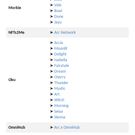
➤
Vale
Morkie
➤
Boat
➤
Dune
➤
Jayu
NFTs2Me
➤
Arc Network
➤
Arcia
➤
Moonlit
➤
Delight
➤
Isabella
➤
Fairytale
➤
Dream
➤
Cherry
Oku
➤
Thunder
➤
Mystic
➤
Art
➤
Witch
➤
Morning
➤
Seiya
➤
Sienna
OmniHub
➤
Arc x OmniHub