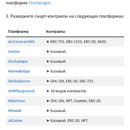
платформе
Onchaingm
.
3. Разверните смарт-контракты на следующих платформах:
Платформа
Контракты
ArcContractWiz
➤ ERC-721, ERC-1155, ERC-20, X420.
GmGm
➤ Базовый.
Onchaingm
➤ Базовый.
MemeBridge
➤ Базовый.
Onchainoors
➤ GM, GN, ERC-20, ERC-721.
VoltPlayground
➤ 16 видов контрактов.
Watchoor
➤ GM, GN, NFT, Counter, ERC-20.
WheelX
➤ Базовый.
zkCodex
➤ Базовый, ERC-20, NFT.