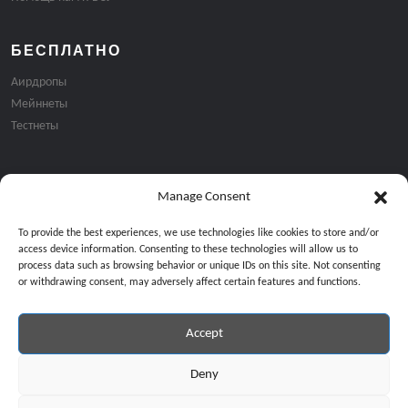
БЕСПЛАТНО
Аирдропы
Мейннеты
Тестнеты
Manage Consent
Подписка на email рассылку:
To provide the best experiences, we use technologies like cookies to store and/or
access device information. Consenting to these technologies will allow us to
process data such as browsing behavior or unique IDs on this site. Not consenting
or withdrawing consent, may adversely affect certain features and functions.
Accept
Продолжая, вы соглашаетесь с нашей политикой конфиденциальност
Copyright © 2024 All Rights Reserved by
GiveMeBit
.
Deny