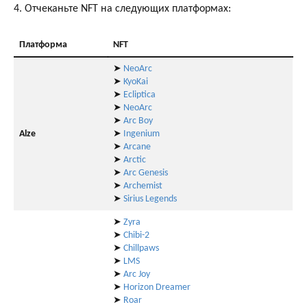
4. Отчеканьте NFT на следующих платформах:
Платформа
NFT
➤
NeoArc
➤
KyoKai
➤
Ecliptica
➤
NeoArc
➤
Arc Boy
Alze
➤
Ingenium
➤
Arcane
➤
Arctic
➤
Arc Genesis
➤
Archemist
➤
Sirius Legends
➤
Zyra
➤
Chibi-2
➤
Chillpaws
➤
LMS
➤
Arc Joy
➤
Horizon Dreamer
➤
Roar