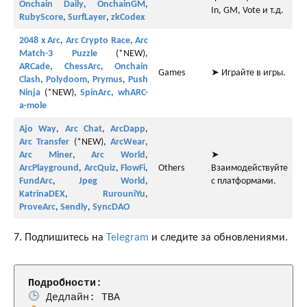
Onchain Daily
,
OnchainGM
,
In, GM, Vote и т.д.
RubyScore
,
SurfLayer
,
zkCodex
2048 x Arc
,
Arc Crypto Race
,
Arc
Match-3 Puzzle
(*NEW),
ARCade
,
ChessArc
,
Onchain
Games
➤ Играйте в игры.
Clash
,
Polydoom
,
Prymus
,
Push
Ninja
(*NEW),
SpinArc
,
whARC-
a-mole
Ajo Way
,
Arc Chat
,
ArcDapp
,
Arc Transfer
(*NEW),
ArcWear
,
Arc Miner
,
Arc World
,
➤
ArcPlayground
,
ArcQuiz
,
FlowFi
,
Others
Взаимодействуйте
FundArc
,
Jpeg World
,
с платформами.
KatrinaDEX
,
RurouniYu
,
ProveArc
,
Sendly
,
SyncDAO
7. Подпишитесь на
Telegram
и следите за обновлениями.
Подробности: