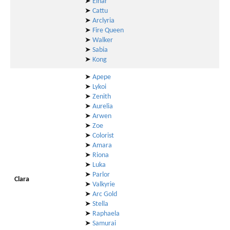
➤
Einar
➤
Cattu
➤
Arclyria
➤
Fire Queen
➤
Walker
➤
Sabia
➤
Kong
➤
Apepe
➤
Lykoi
➤
Zenith
➤
Aurelia
➤
Arwen
➤
Zoe
➤
Colorist
➤
Amara
➤
Riona
➤
Luka
➤
Parlor
Clara
➤
Valkyrie
➤
Arc Gold
➤
Stella
➤
Raphaela
➤
Samurai