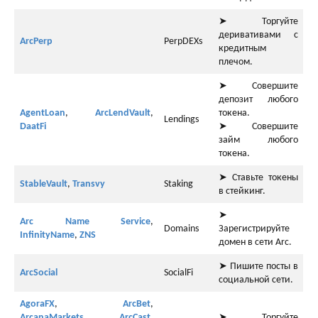
➤ Торгуйте
деривативами с
ArcPerp
PerpDEXs
кредитным
плечом.
➤ Совершите
депозит любого
AgentLoan
,
ArcLendVault
,
токена.
Lendings
DaatFi
➤ Совершите
займ любого
токена.
➤ Ставьте токены
StableVault
,
Transvy
Staking
в стейкинг.
➤
Arc Name Service
,
Domains
Зарегистрируйте
InfinityName
,
ZNS
домен в сети Arc.
➤ Пишите посты в
ArcSocial
SocialFi
социальной сети.
AgoraFX
,
ArcBet
,
ArcanaMarkets
,
ArcCast
,
➤ Торгуйте