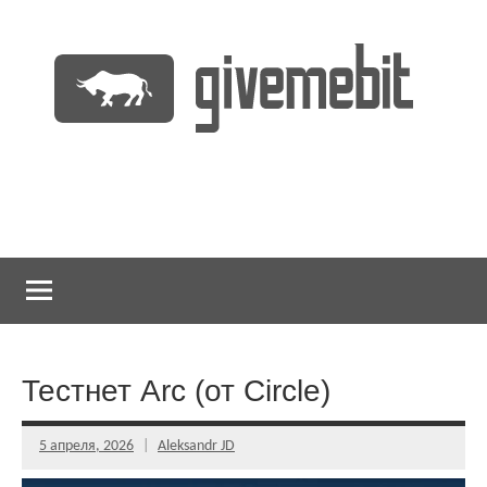
Перейти
к
содержимому
информационно
GiveMeBit.com
новостной
портал
о
криптовалютах
Тестнет Arc (от Circle)
5 апреля, 2026
Aleksandr JD