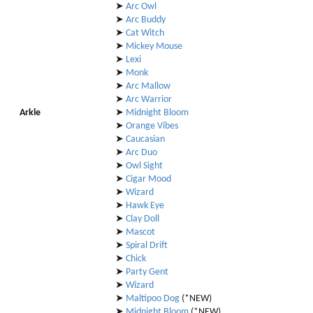
➤
Arc Owl
➤
Arc Buddy
➤
Cat Witch
➤
Mickey Mouse
➤
Lexi
➤
Monk
➤
Arc Mallow
➤
Arc Warrior
Arkle
➤
Midnight Bloom
➤
Orange Vibes
➤
Caucasian
➤
Arc Duo
➤
Owl Sight
➤
Cigar Mood
➤
Wizard
➤
Hawk Eye
➤
Clay Doll
➤
Mascot
➤
Spiral Drift
➤
Chick
➤
Party Gent
➤
Wizard
➤
Maltipoo Dog
(*NEW)
➤
Midnight Bloom
(*NEW)