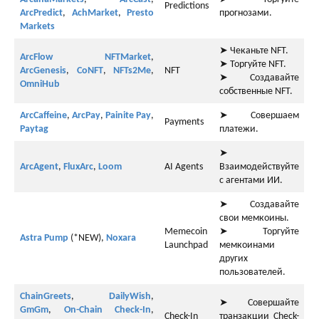
Predictions
ArcPredict
,
AchMarket
,
Presto
прогнозами.
Markets
➤ Чеканьте NFT.
ArcFlow NFTMarket
,
➤ Торгуйте NFT.
ArcGenesis
,
CoNFT
,
NFTs2Me
,
NFT
➤ Создавайте
OmniHub
собственные NFT.
ArcCaffeine
,
ArcPay
,
Painite Pay
,
➤ Совершаем
Payments
Paytag
платежи.
➤
ArcAgent
,
FluxArc
,
Loom
AI Agents
Взаимодействуйте
с агентами ИИ.
➤ Создавайте
свои мемкоины.
Memecoin
➤ Торгуйте
Astra Pump
(*NEW),
Noxara
Launchpad
мемкоинами
других
пользователей.
ChainGreets
,
DailyWish
,
➤ Совершайте
GmGm
,
On-Chain Check-In
,
Check-In
транзакции Check-