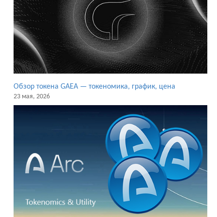
Обзор токена GAEA — токеномика, график, цена
23 мая, 2026