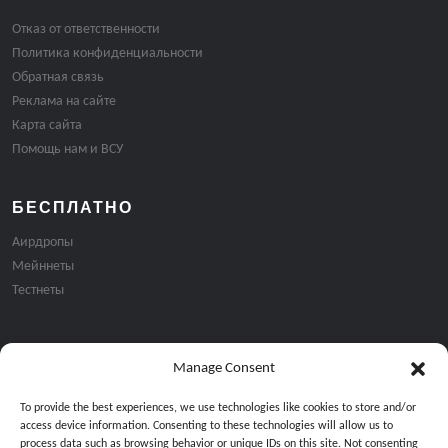
Отказ от ответственности
Политика конфиденциальности
Обратная связь
Реклама на сайте
Карта сайта
Помощь нам и ВСУ
БЕСПЛАТНО
Аирдропы
Мейннеты
Тестнеты
Manage Consent
Подписка на email рассылку:
To provide the best experiences, we use technologies like cookies to store and/or
access device information. Consenting to these technologies will allow us to
process data such as browsing behavior or unique IDs on this site. Not consenting