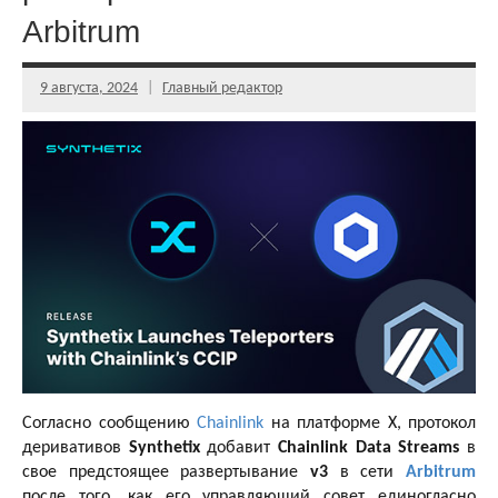
Arbitrum
9 августа, 2024
Главный редактор
Согласно сообщению
Chainlink
на платформе X, протокол
деривативов
Synthetix
добавит
Chainlink Data Streams
в
свое предстоящее развертывание
v3
в сети
Arbitrum
после того, как его управляющий совет единогласно