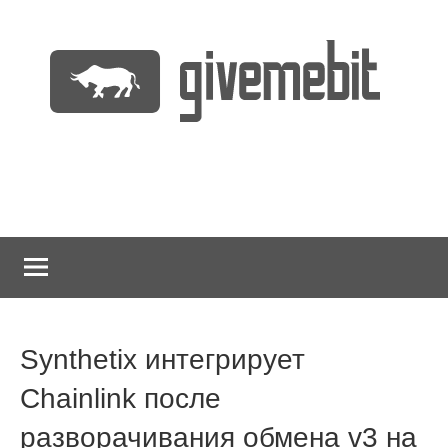
Перейти
к
содержимому
информационно
GiveMeBit.com
новостной
портал
о
криптовалютах
Synthetix интегрирует
Chainlink после
разворачивания обмена v3 на