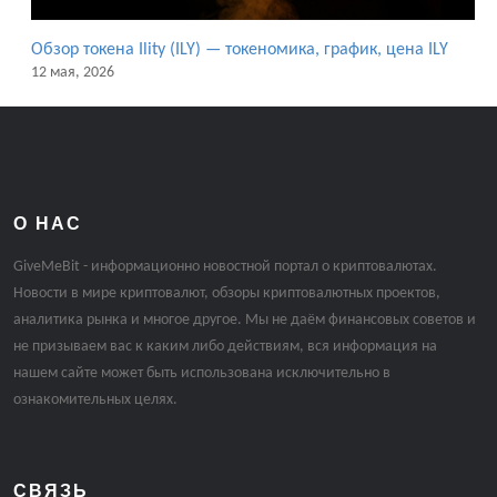
Обзор токена Ility (ILY) — токеномика, график, цена ILY
12 мая, 2026
О НАС
GiveMeBit - информационно новостной портал о криптовалютах.
Новости в мире криптовалют, обзоры криптовалютных проектов,
аналитика рынка и многое другое. Мы не даём финансовых советов и
не призываем вас к каким либо действиям, вся информация на
нашем сайте может быть использована исключительно в
ознакомительных целях.
СВЯЗЬ