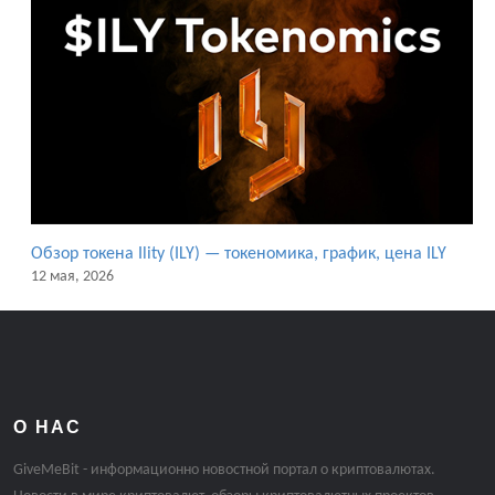
Обзор токена Ility (ILY) — токеномика, график, цена ILY
12 мая, 2026
О НАС
GiveMeBit - информационно новостной портал о криптовалютах.