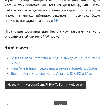
игроков, отображающие имеющиеся активы, также будут
частью этих обновлений. Хотя конкретные функции Play-
to-Earn не были детализированы, ожидается, что лучшие
игроки в лигах, таблицах лидеров и турнирах будут
получать награды в токенах и
NFT
.
Игра будет доступна для бесплатной загрузки на PC с
операционной системой Windows.
Читайте также:
Ролевая игра Immortal Rising 2 выходит на Immutable
zkEVM
Игра Axie Infinity представила режим Homeland Avatar
Illuvium Zero Beta вышла на Android, iOS, PC и Mac
Новости
Новости GameFi, Play To Earn и Metaverse
Поиск