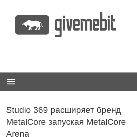
Перейти
к
содержимому
информационно
GiveMeBit.com
новостной
портал
о
криптовалютах
Studio 369 расширяет бренд
MetalCore запуская MetalCore
Arena