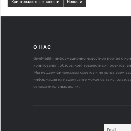
Криптовалютные новости
Новости
О НАС
GiveMeBit - информационно новостной портал о кри
криптовалют, обзоры криптовалютных проектов, ан
Мы не даём финансовых советов и не призываем вас
информация на нашем сайте может быть использов
ознакомительных целях.