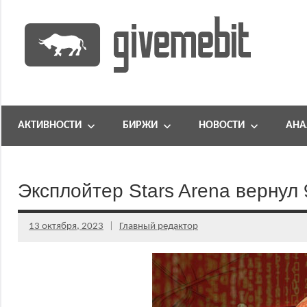
Перейти
к
содержимому
информационно
GiveMeBit.com
новостной
портал
АКТИВНОСТИ
БИРЖИ
НОВОСТИ
АНА
о
криптовалютах
Эксплойтер Stars Arena вернул
13 октября, 2023
Главный редактор