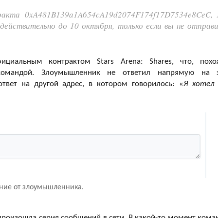
ракта 0xA481B139a1A654cA19d2074F174f17D7534e8CeC,
действительно до 10 октября, только если вы не отправ
ициальным контрактом Stars Arena: Shares, что, похо
 командой. Злоумышленник не ответил напрямую на 
твет на другой адрес, в котором говорилось: «
Я хотел
ние от злоумышленника.
оизошла серия сообщений в сети. В какой-то момент кома