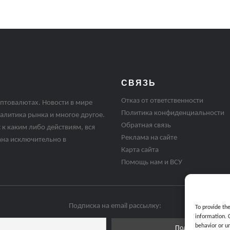
СВЯЗЬ
Отказ от ответственности
птовалютах. Новости в мире
Политика конфиденциальности
алитика рынка и многое другое.
Обратная связь
 к каким либо действиям, вся
Реклама на сайте
ана исключительно в
Карта сайта
Помощь нам и ВСУ
Подписка на email рассылку:
To provide th
information. 
behavior or u