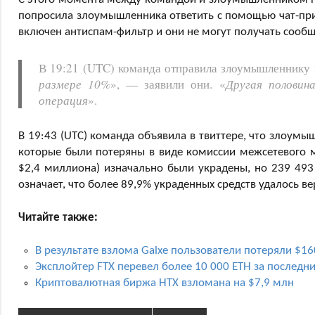
попросила злоумышленника ответить с помощью чат-при
включен антиспам-фильтр и они не могут получать сообще
В 19:21 (UTC) команда отправила злоумышленнику 
размере 10%
», — заявили они. «
Другая половин
операция
».
В 19:43 (UTC) команда объявила в твиттере, что злоум
которые были потеряны в виде комиссии межсетевого 
$2,4 миллиона) изначально были украдены, но 239 493
означает, что более 89,9% украденных средств удалось ве
Читайте также:
В результате взлома Galxe пользователи потеряли $16
Эксплойтер FTX перевел более 10 000 ETH за последни
Криптовалютная биржа HTX взломана на $7,9 млн