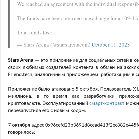
We reached an agreement with the individual responsible
The funds have been returned in exchange for a 10% bou
Total funds lost:…
— Stars Arena (@starsarenacom)
October 11, 2023
Stars Arena
— это приложение для социальных сетей в с
своих любимых создателей контента в обмен на эксклю
Friend.tech, аналогичным приложением, работающим в с
Приложение было атаковано 5 октября. Пользователь X Lil
миллиона, в то время как разработчики прилож
криптовалюте. Эксплуатированный
смарт-контракт
можно
перезапустила его с новым кодом.
7 октября адрес 0x96cefd23b3691d8cead413f2ec882e445f
говорилось: