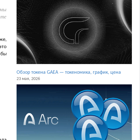
 мы
ите
же,
это
 бы
Обзор токена GAEA — токеномика, график, цена
23 мая, 2026
нда