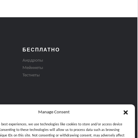
БЕСПЛАТНО
Аирдропы
Мейннеты
Тестнеты
Manage Consent
e best experiences, we use technologies like cookies to store and/or access device
Consenting to these technologies will allow us to process data such as browsing
nique IDs on this site. Not consenting or withdrawing consent, may adversely affect