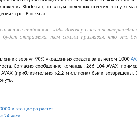
ложения Blockscan, но злоумышленник ответил, что у кома
ния через Blockscan.
последнее сообщение. «
Мы договорились о вознаграждени
а будет отправлена, тем самым признавая, что это бе
ышленник вернул 90% украденных средств за вычетом 1000
AV
моста. Согласно сообщению команды, 266 104 AVAX (приме
 AVAX (приблизительно $2,2 миллиона) были возвращены. 
рнуть.
0000 и эта цифра растет
е 24 часа