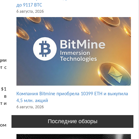
до 9117 BTC
6 августа, 2026
ции
т с
 $1
Компания Bitmine приобрела 10399 ETH и выкупила
0 в
4,5 млн. акций
т и
6 августа, 2026
Последние обзоры
ром