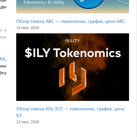
нды
Обзор токена ARC — токеномика, график, цена ARC
14 мая, 2026
и в
лая
AX
,
рно
Это
Обзор токена Ility (ILY) — токеномика, график, цена
ILY
12 мая, 2026