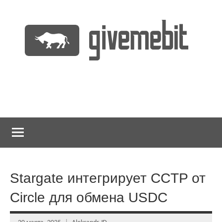
Перейти
к
содержимому
информационно
GiveMeBit.com
новостной
портал
о
криптовалютах
Stargate интегрирует CCTP от
Circle для обмена USDC