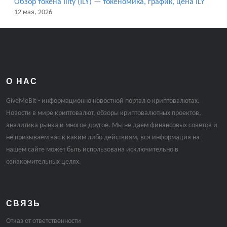
Обзор токена Ility (ILY) — токеномика, график, цена ILY
12 мая, 2026
О НАС
GiveMeBit - информационно новостной портал о криптовалютах.
Новости в мире криптовалют, обзоры криптовалютных проектов,
аналитика рынка и многое другое. Мы не даём финансовых советов и
не призываем вас к каким либо действиям, вся информация на
нашем сайте может быть использована исключительно в
ознакомительных целях.
СВЯЗЬ
Отказ от ответственности