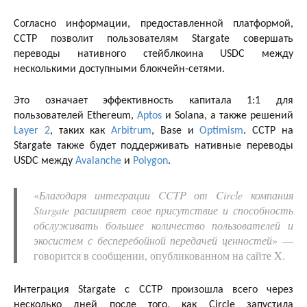
Согласно информации, предоставленной платформой,
CCTP позволит пользователям Stargate совершать
переводы нативного стейблкоина USDC между
несколькими доступными блокчейн-сетями.
Это означает эффективность капитала 1:1 для
пользователей Ethereum,
Aptos
и Solana, а также решений
Layer 2
, таких как
Arbitrum
, Base и
Optimism
. CCTP на
Stargate также будет поддерживать нативные переводы
USDC между
Avalanche
и
Polygon
.
«
Благодаря интеграции CCTP от Circle компания
Stargate расширяет свое присутствие и способность
обслуживать большее количество пользователей и
экосистем с бесперебойной передачей ценностей
» —
говорится в сообщении, опубликованном на сайте X.
Интеграция Stargate с CCTP произошла всего через
несколько дней после того, как Circle запустила