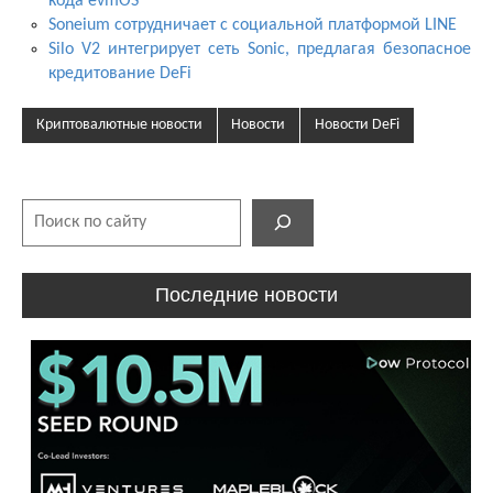
кода evmOS
Soneium сотрудничает с социальной платформой LINE
Silo V2 интегрирует сеть Sonic, предлагая безопасное
кредитование DeFi
Криптовалютные новости
Новости
Новости DeFi
Поиск
Последние новости