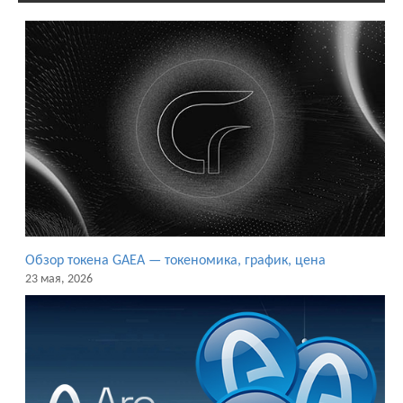
Обзор токена GAEA — токеномика, график, цена
23 мая, 2026