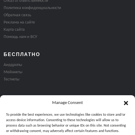
Отказ от ответственности
Политика конфиденциальности
Обратная связь
Реклама на сайте
Карта сайта
Помощь нам и ВСУ
БЕСПЛАТНО
Аирдропы
Мейннеты
Тестнеты
Manage Consent
Подписка на email рассылку:
To provide the best experiences, we use technologies like cookies to store and/or
access device information. Consenting to these technologies will allow us to
process data such as browsing behavior or unique IDs on this site. Not consenting
or withdrawing consent, may adversely affect certain features and functions.