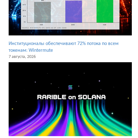
Институционалы обеспечивают 72% потока по всем
токенам: Wintermute
7 августа, 2026