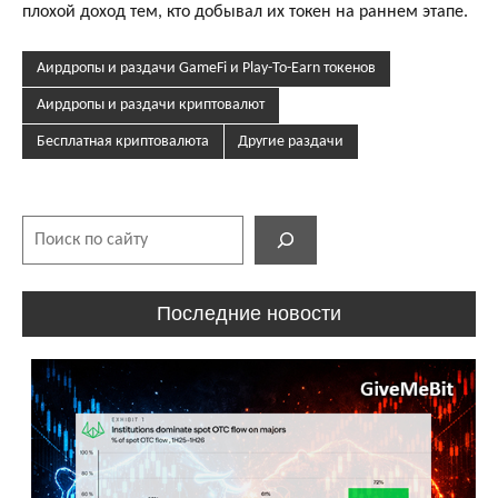
плохой доход тем, кто добывал их токен на раннем этапе.
Аирдропы и раздачи GameFi и Play-To-Earn токенов
Аирдропы и раздачи криптовалют
Бесплатная криптовалюта
Другие раздачи
Поиск
Последние новости