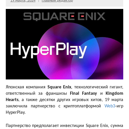
19 марта, 2024
Главный редактор
Японская компания
Square Enix
, технологический гигант,
ответственный за франшизы
Final Fantasy
и
Kingdom
Hearts
, а также десятки других игровых хитов, 19 марта
заключила партнерство с криптоплатформой
Web3
-игр
HyperPlay.
Партнерство предполагает инвестиции Square Enix, сумма