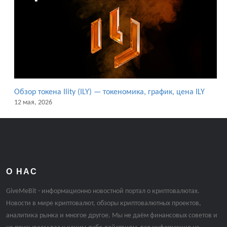
Обзор токена Ility (ILY) — токеномика, график, цена ILY
12 мая, 2026
О НАС
GiveMeBit - информационно новостной портал о криптовалютах.
Новости в мире криптовалют, обзоры криптовалютных проектов,
аналитика рынка и многое другое. Мы не даём финансовых советов и