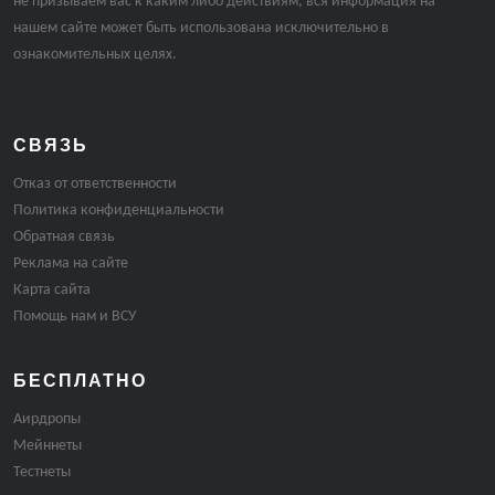
не призываем вас к каким либо действиям, вся информация на
нашем сайте может быть использована исключительно в
ознакомительных целях.
СВЯЗЬ
Отказ от ответственности
Политика конфиденциальности
Обратная связь
Реклама на сайте
Карта сайта
Помощь нам и ВСУ
БЕСПЛАТНО
Аирдропы
Мейннеты
Тестнеты