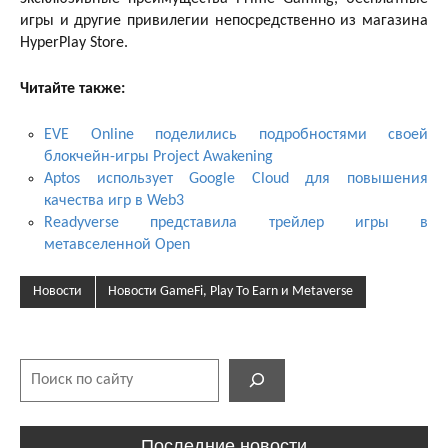
игры и другие привилегии непосредственно из магазина
HyperPlay Store.
Читайте также:
EVE Online поделились подробностями своей
блокчейн-игры Project Awakening
Aptos использует Google Cloud для повышения
качества игр в Web3
Readyverse представила трейлер игры в
метавселенной Open
Новости
Новости GameFi, Play To Earn и Metaverse
Поиск
Последние новости