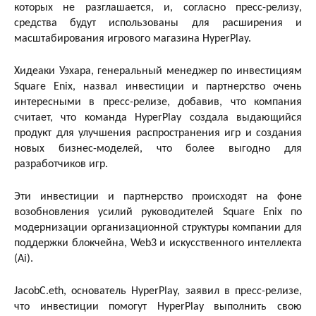
которых не разглашается, и, согласно пресс-релизу,
средства будут использованы для расширения и
масштабирования игрового магазина HyperPlay.
Хидеаки Уэхара, генеральный менеджер по инвестициям
Square Enix, назвал инвестиции и партнерство очень
интересными в пресс-релизе, добавив, что компания
считает, что команда HyperPlay создала выдающийся
продукт для улучшения распространения игр и создания
новых бизнес-моделей, что более выгодно для
разработчиков игр.
Эти инвестиции и партнерство происходят на фоне
возобновления усилий руководителей Square Enix по
модернизации организационной структуры компании для
поддержки блокчейна, Web3 и искусственного интеллекта
(Ai).
JacobC.eth, основатель HyperPlay, заявил в пресс-релизе,
что инвестиции помогут HyperPlay выполнить свою