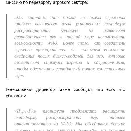
миссию по перевороту игрового сектора:
«
Мы считаем, что многие из самых серьезных
проблем возникают из-за устаревших платформ
распространения, которые не позволяют
разработчикам игр в полной мере использовать
возможности Web3. Более того, как создатели
игрового пространства, мы понимаем важность
внедрения новых бизнес-моделей для игр, которые
объединяют стимулы игроков и разработчиков,
чтобы обеспечить устойчивый поток качественных
игр
».
Генеральный директор также сообщил, что есть что
объявить:
«
HyperPlay планирует продолжать расширять
платформу распространения игр, наиболее
ориентированную на Web3. Мы объединяем больше
игровых магазинов, выводим HyperPlay на большее