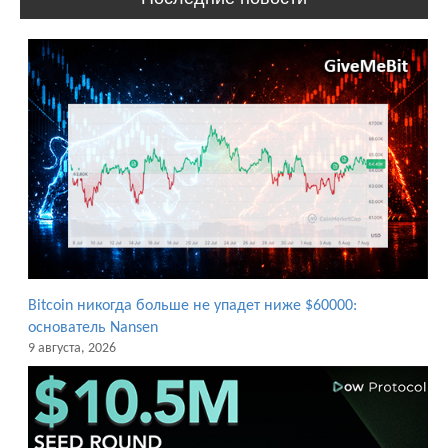
Bitcoin никогда больше не упадет ниже $60000:
основатель Nansen
9 августа, 2026