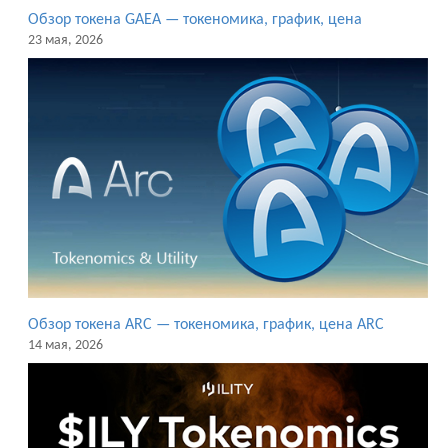
Обзор токена GAEA — токеномика, график, цена
23 мая, 2026
Обзор токена ARC — токеномика, график, цена ARC
14 мая, 2026