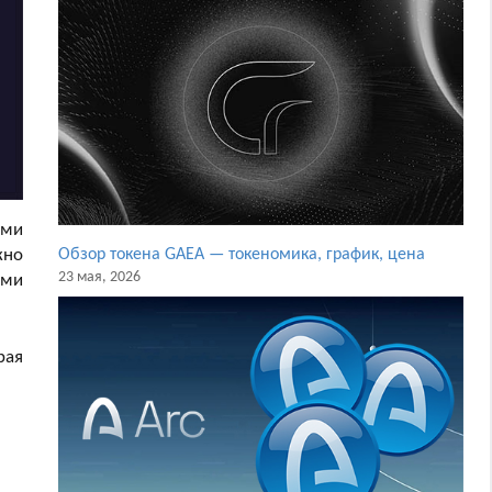
ами
жно
Обзор токена GAEA — токеномика, график, цена
23 мая, 2026
ыми
рая