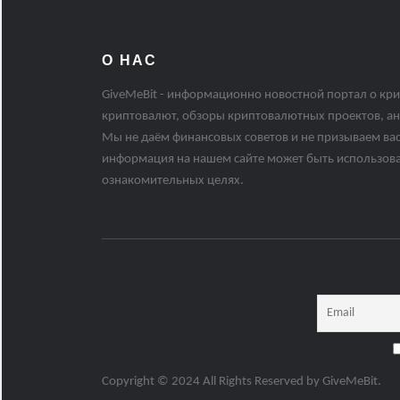
О НАС
GiveMeBit - информационно новостной портал о кри
криптовалют, обзоры криптовалютных проектов, ан
Мы не даём финансовых советов и не призываем вас
информация на нашем сайте может быть использов
ознакомительных целях.
Copyright © 2024 All Rights Reserved by
GiveMeBit
.