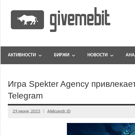
Перейти
к
содержимому
информационно
GiveMeBit.com
новостной
портал
АКТИВНОСТИ
БИРЖИ
НОВОСТИ
АНА
о
криптовалютах
Игра Spekter Agency привлекает
Telegram
29 июня, 2025
Aleksandr JD