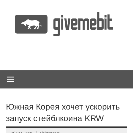
Перейти
к
содержимому
информационно
GiveMeBit.com
новостной
портал
о
криптовалютах
Южная Корея хочет ускорить
запуск стейблкоина KRW