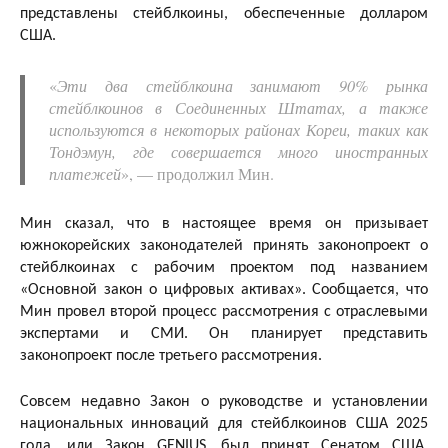
представлены стейблкоины, обеспеченные долларом
США.
«
Эти два стейблкоина занимают 90% рынка
стейблкоинов в Соединенных Штатах, а также
используются в некоторых районах Кореи, таких как
Тондэмун, где совершается много иностранных
платежей
», — продолжил Мин.
Мин сказал, что в настоящее время он призывает
южнокорейских законодателей принять законопроект о
стейблкоинах с рабочим проектом под названием
«Основной закон о цифровых активах». Сообщается, что
Мин провел второй процесс рассмотрения с отраслевыми
экспертами и СМИ. Он планирует представить
законопроект после третьего рассмотрения.
Совсем недавно Закон о руководстве и установлении
национальных инноваций для стейблкоинов США 2025
года, или Закон GENIUS, был принят Сенатом США,