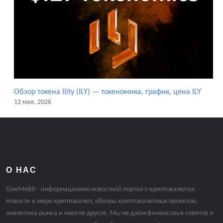
Обзор токена Ility (ILY) — токеномика, график, цена ILY
12 мая, 2026
О НАС
GiveMeBit - информационно новостной портал о криптовалютах.
Новости в мире криптовалют, обзоры криптовалютных проектов,
аналитика рынка и многое другое. Мы не даём финансовых советов и