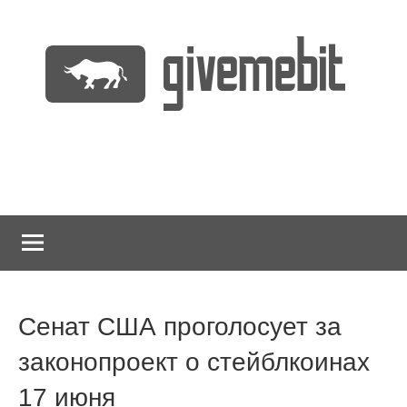
Перейти
к
содержимому
информационно
GiveMeBit.com
новостной
портал
о
криптовалютах
Сенат США проголосует за
законопроект о стейблкоинах
17 июня