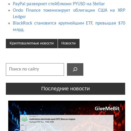
PayPal развернет стейблкоин PYUSD на Stellar
Ondo Finance токенизирует облигации США на XRP
Ledger
BlackRock становится крупнейшим ETF, превышая $70
млрд.
Криптовалютные новости
Новости
Поиск
Последние новости