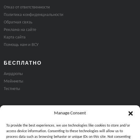
Отказ от ответственности
Политика конфиденциальности
Обратная связь
Реклама на сайте
Карта сайта
Помощь нам и ВСУ
БЕСПЛАТНО
Аирдропы
Мейннеты
Тестнеты
Manage Consent
Подписка на email рассылку:
To provide the best experiences, we use technologies like cookies to store and/or
access device information. Consenting to these technologies will allow us to
process data such as browsing behavior or unique IDs on this site. Not consenting