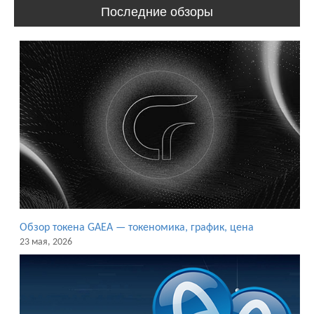
Последние обзоры
Обзор токена GAEA — токеномика, график, цена
23 мая, 2026