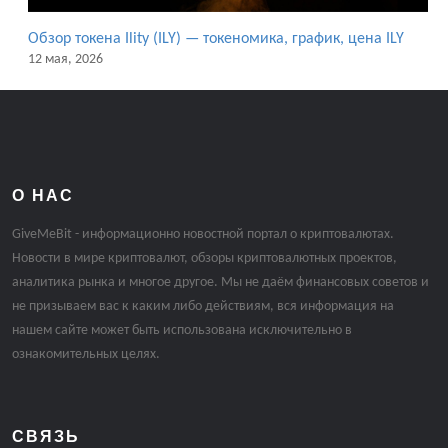
Обзор токена Ility (ILY) — токеномика, график, цена ILY
12 мая, 2026
О НАС
GiveMeBit - информационно новостной портал о криптовалютах.
Новости в мире криптовалют, обзоры криптовалютных проектов,
аналитика рынка и многое другое. Мы не даём финансовых советов и
не призываем вас к каким либо действиям, вся информация на
нашем сайте может быть использована исключительно в
ознакомительных целях.
СВЯЗЬ