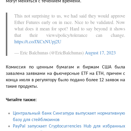
могут меняться с течением времени.
This not surprising to us, we had said they would approve
Ether Futures early on in race. Nice to be validated. Now
what does it mean for spot? Hard to say beyond it shows
that their views/policy/tolerance can change.
https://t.co/JXCxNUpj2U
— Eric Balchunas (@EricBalchunas)
August 17, 2023
Комиссия по ценным бумагам и биржам США была
завалена заявками на фьючерсные ETF на ETH, причем с
конца июля в регулятору было подано более 12 заявок на
такие продукты.
Читайте также:
Центральный банк Сингапура выпускает нормативную
базу для стейблкоинов
PayPal запускает Cryptocurrencies Hub для избранных