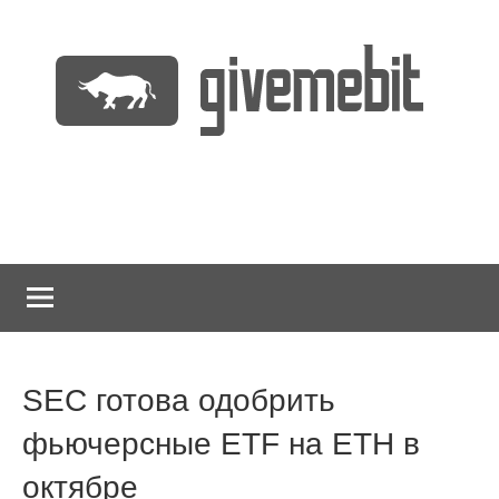
Перейти
к
содержимому
информационно
GiveMeBit.com
новостной
портал
о
криптовалютах
SEC готова одобрить
фьючерсные ETF на ETH в
октябре