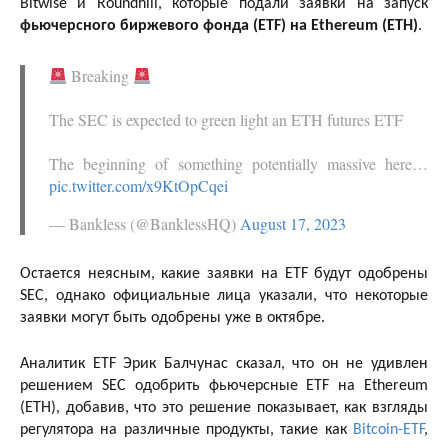
Bitwise и Roundhill, которые подали заявки на запуск
фьючерсного биржевого фонда (ETF) на Ethereum (ETH)
.
Breaking
The SEC is expected to green light an ETH futures ETF
The beginning of something potentially massive here…
pic.twitter.com/x9KtOpCqei
— Bankless (@BanklessHQ)
August 17, 2023
Остается неясным, какие заявки на ETF будут одобрены
SEC, однако официальные лица указали, что некоторые
заявки могут быть одобрены уже в октябре.
Аналитик ETF Эрик Балчунас сказал, что он не удивлен
решением SEC одобрить фьючерсные ETF на Ethereum
(ETH), добавив, что это решение показывает, как взгляды
регулятора на различные продукты, такие как
Bitcoin-ETF
,