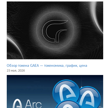
Обзор токена GAEA — токеномика, график, цена
23 мая, 2026