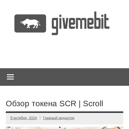
Перейти
к
содержимому
информационно
GiveMeBit.com
новостной
портал
о
криптовалютах
Обзор токена SCR | Scroll
8 октября, 2024
Главный редактор