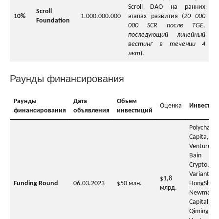
Scroll DAO на ранних
Scroll
10%
1.000.000.000
этапах развития (
20 000
Foundation
000 SCR после TGE,
последующий линейный
вестинг в течении 4
лет
).
Раунды финансирования
Раунды
Дата
Объем
Оценка
Инвестор
финансирования
объявления
инвестиций
Polychain
Capita, I
Ventures,
Bain Capi
Crypto,
Variant,
$1,8
Funding Round
06.03.2023
$50 млн.
HongShan,
млрд.
Newman
Capital,
Qiming