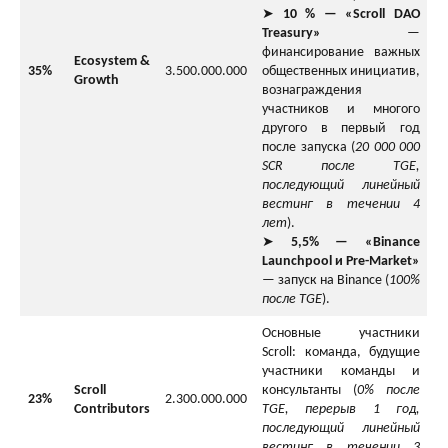
➤
10 % — «Scroll DAO
Treasury»
—
финансирование важных
Ecosystem &
35%
3.500.000.000
общественных инициатив,
Growth
вознаграждения
участников и многого
другого в первый год
после запуска (
20 000 000
SCR после TGE,
последующий линейный
вестинг в течении 4
лет
).
➤
5,5% — «Binance
Launchpool и Pre-Market»
— запуск на Binance (
100%
после TGE
).
Основные участники
Scroll: команда, будущие
участники команды и
Scroll
консультанты (
0% после
23%
2.300.000.000
Contributors
TGE, перерыв 1 год,
последующий линейный
вестинг в течении 3