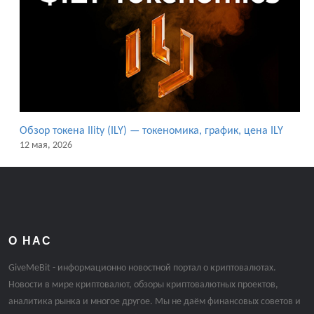
Обзор токена Ility (ILY) — токеномика, график, цена ILY
12 мая, 2026
О НАС
GiveMeBit - информационно новостной портал о криптовалютах.
Новости в мире криптовалют, обзоры криптовалютных проектов,
аналитика рынка и многое другое. Мы не даём финансовых советов и