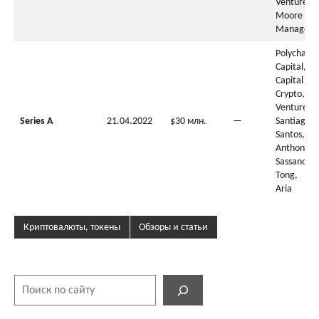
Ventures,
Moore Cap
Manageme
Polychain
Capital, 
Capital
Crypto, R
Ventures,
Series A
21.04.2022
$30 млн.
—
Santiago
Santos,
Anthony
Sassano, 
Tong, Car
Aria
Криптовалюты, токены
Обзоры и статьи
Поиск