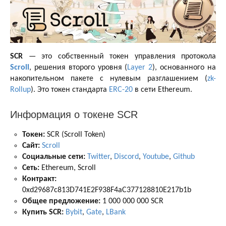
SCR
— это собственный токен управления протокола
Scroll
, решения второго уровня (
Layer 2
), основанного на
накопительном пакете с нулевым разглашением (
zk-
Rollup
). Это токен стандарта
ERC-20
в сети Ethereum.
Информация о токене SCR
Токен:
SCR (Scroll Token)
Сайт:
Scroll
Социальные сети:
Twitter
,
Discord
,
Youtube
,
Github
Сеть:
Ethereum, Scroll
Контракт:
0xd29687c813D741E2F938F4aC377128810E217b1b
Общее предложение:
1 000 000 000 SCR
Купить SCR:
Bybit
,
Gate
,
LBank