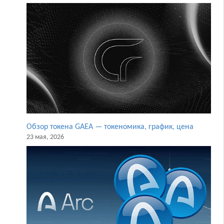
Обзор токена GAEA — токеномика, график, цена
23 мая, 2026