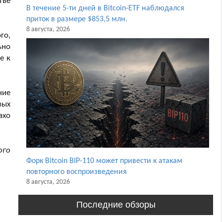
тве
В течение 5-ти дней в Bitcoin-ETF наблюдался
приток в размере $853,5 млн.
8 августа, 2026
го,
ьно
е к
ние
вых
axo
ого
Форк Bitcoin BIP-110 может привести к атакам
повторного воспроизведения
8 августа, 2026
Последние обзоры