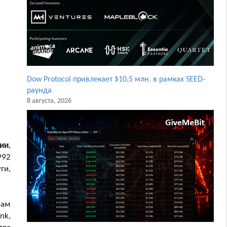
Dow Protocol привлекает $10,5 млн. в рамках SEED-
раунда
8 августа, 2026
ии
,
992
ги,
рам
nk,