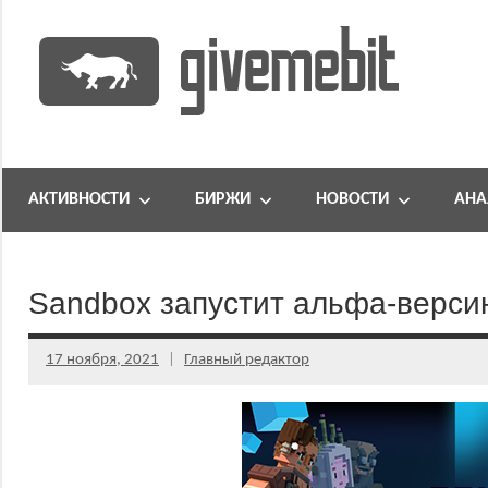
Перейти
к
содержимому
информационно
GiveMeBit.com
новостной
портал
АКТИВНОСТИ
БИРЖИ
НОВОСТИ
АНА
о
криптовалютах
Sandbox запустит альфа-верси
17 ноября, 2021
Главный редактор
Комментариев
нет