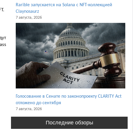
Rarible запускается на Solana с NFT-коллекцией
T.
Claynosaurz
7 августа, 2026
дут
ass
Голосование в Сенате по законопроекту CLARITY Act
отложено до сентября
7 августа, 2026
Последние обзоры