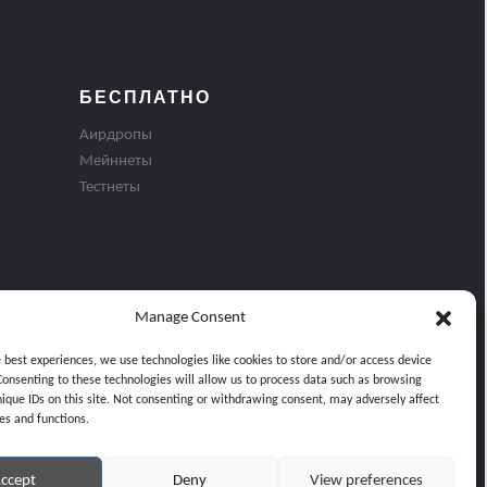
БЕСПЛАТНО
Аирдропы
Мейннеты
Тестнеты
Manage Consent
e best experiences, we use technologies like cookies to store and/or access device
Consenting to these technologies will allow us to process data such as browsing
nique IDs on this site. Not consenting or withdrawing consent, may adversely affect
es and functions.
ти
ccept
Deny
View preferences