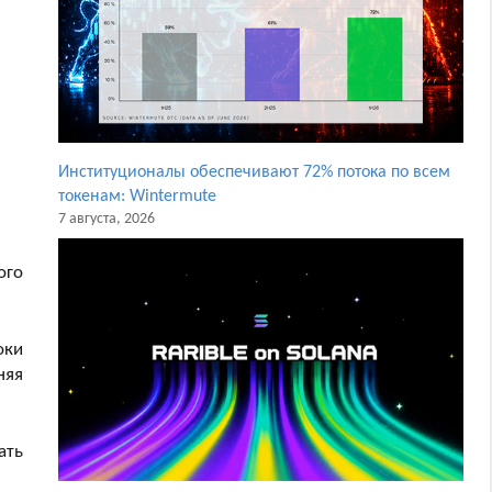
Институционалы обеспечивают 72% потока по всем
токенам: Wintermute
7 августа, 2026
ого
оки
няя
ать