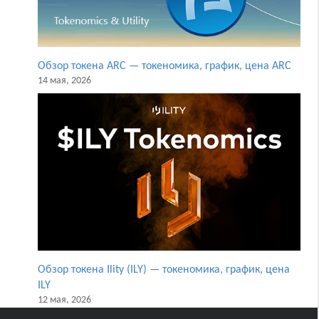
Обзор токена ARC — токеномика, график, цена ARC
14 мая, 2026
Обзор токена Ility (ILY) — токеномика, график, цена
ILY
12 мая, 2026