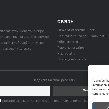
СВЯЗЬ
Отказ от ответственности
птовалютах. Новости в мире
Политика конфиденциальности
алитика рынка и многое другое.
Обратная связь
 к каким либо действиям, вся
Реклама на сайте
ана исключительно в
Карта сайта
Помощь нам и ВСУ
Подписка на email рассылку:
To provide th
information. 
behavior or u
certain featur
Продолжая, вы соглашаетесь с нашей политикой конфиденциальнос
A