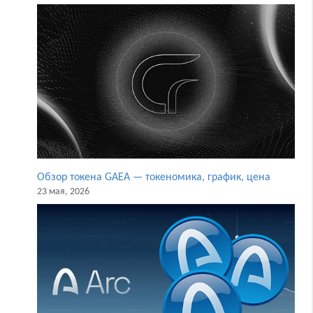
Обзор токена GAEA — токеномика, график, цена
23 мая, 2026