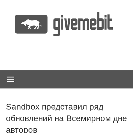
Перейти
к
содержимому
информационно
GiveMeBit.com
новостной
портал
о
криптовалютах
Sandbox представил ряд
обновлений на Всемирном дне
авторов