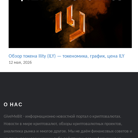
Обзор токена Ility (ILY) — токеномика, график, цена ILY
12 мая, 2026
О НАС
GiveMeBit - информационно новостной портал о криптовалютах.
Новости в мире криптовалют, обзоры криптовалютных проектов,
аналитика рынка и многое другое. Мы не даём финансовых советов и