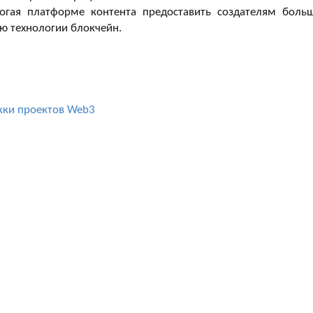
могая платформе контента предоставить создателям боль
ю технологии блокчейн.
жки проектов Web3