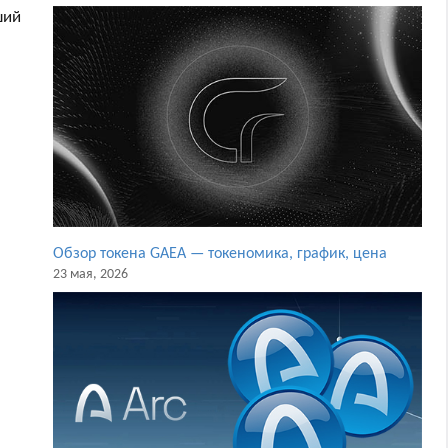
ший
Обзор токена GAEA — токеномика, график, цена
23 мая, 2026