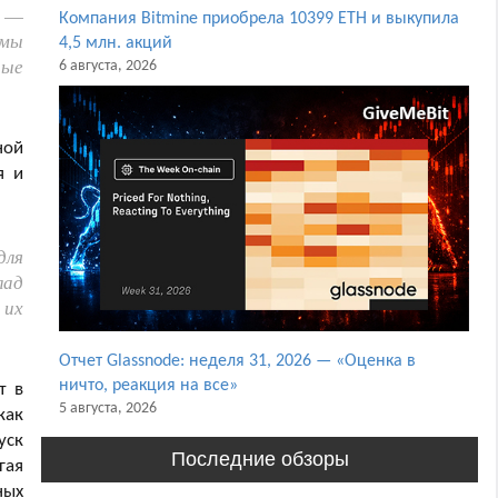
, —
Компания Bitmine приобрела 10399 ETH и выкупила
 мы
4,5 млн. акций
рые
6 августа, 2026
ной
я и
для
лад
 их
Отчет Glassnode: неделя 31, 2026 — «Оценка в
ничто, реакция на все»
т в
5 августа, 2026
как
уск
Последние обзоры
гая
ных