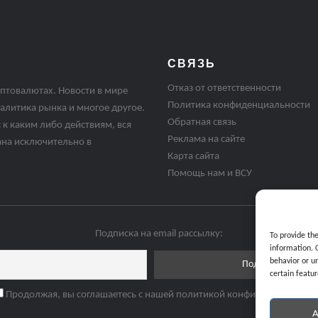
СВЯЗЬ
Отказ от ответственности
птовалютах. Новости в мире
Политика конфиденциальности
алитика рынка и многое другое.
Обратная связь
 к каким либо действиям, вся
Реклама на сайте
ана исключительно в
Карта сайта
Помощь нам и ВСУ
Подписка на email рассылку:
To provide th
information. 
behavior or u
certain featur
Продолжая, вы соглашаетесь с нашей политикой конфиденциальнос
A