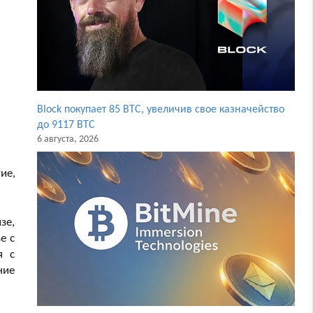
Block покупает 85 BTC, увеличив свое казначейство
до 9117 BTC
6 августа, 2026
ие,
зе,
е с
я с
ние