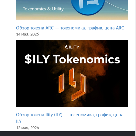
Обзор токена ARC — токеномика, график, цена ARC
14 мая, 2026
Обзор токена Ility (ILY) — токеномика, график, цена
ILY
12 мая, 2026