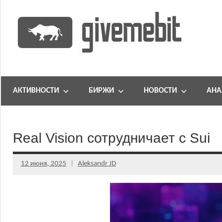
Перейти
к
содержимому
информационно
GiveMeBit.com
новостной
портал
АКТИВНОСТИ
БИРЖИ
НОВОСТИ
АНА
о
криптовалютах
Real Vision сотрудничает с Sui
12 июня, 2025
Aleksandr JD