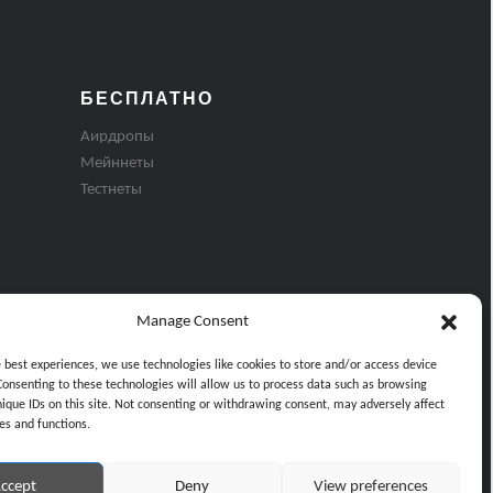
БЕСПЛАТНО
Аирдропы
Мейннеты
Тестнеты
Manage Consent
e best experiences, we use technologies like cookies to store and/or access device
Consenting to these technologies will allow us to process data such as browsing
nique IDs on this site. Not consenting or withdrawing consent, may adversely affect
es and functions.
ти
ccept
Deny
View preferences