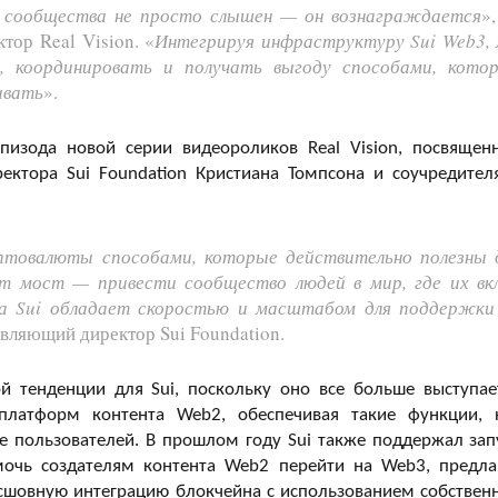
м сообщества не просто слышен — он вознаграждается
»
тор Real Vision. «
Интегрируя инфраструктуру Sui Web3,
, координировать и получать выгоду способами, кото
ивать
».
пизода новой серии видеороликов Real Vision, посвящен
ектора Sui Foundation Кристиана Томпсона и соучредител
птовалюты способами, которые действительно полезны 
от мост — привести сообщество людей в мир, где их вк
а Sui обладает скоростью и масштабом для поддержки
авляющий директор Sui Foundation.
ой тенденции для Sui, поскольку оно все больше выступае
платформ контента Web2, обеспечивая такие функции, 
е пользователей. В прошлом году Sui также поддержал зап
мочь создателям контента Web2 перейти на Web3, предла
сшовную интеграцию блокчейна с использованием собствен