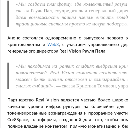
«
Мы создаем платформу, где коллективный разу
сказал Рауль Пал, соучредитель и генеральный дирек
даем возможность нашим членам вносить вклад
традиционные системы просто не могут поддерж
Анонс состоялся одновременно с выпуском первого э
криптовалютам и
Web3
, с участием управляющего дир
генерального директора Real Vision Рауля Пала.
«
Мы находимся на ранних стадиях внедрения кри
пользователей. Real Vision помогает создать эт
может быть оценен, отслежен и вознагражден, 
смелых амбиций
», — сказал Кристиан Томпсон, упр
Партнерство Real Vision является частью более широк
качестве уровня инфраструктуры на блокчейне для 
токенизированные вознаграждения и прозрачное участи
Cre8Space, платформы, созданной для того, чтобы по
полное владение контентом, прямую монетизацию и бе