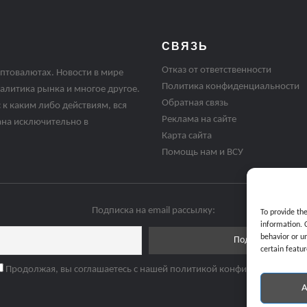
СВЯЗЬ
Отказ от ответственности
птовалютах. Новости в мире
Политика конфиденциальности
алитика рынка и многое другое.
Обратная связь
 к каким либо действиям, вся
Реклама на сайте
ана исключительно в
Карта сайта
Помощь нам и ВСУ
Подписка на email рассылку:
To provide th
information. 
behavior or u
certain featur
Продолжая, вы соглашаетесь с нашей политикой конфиденциальнос
A