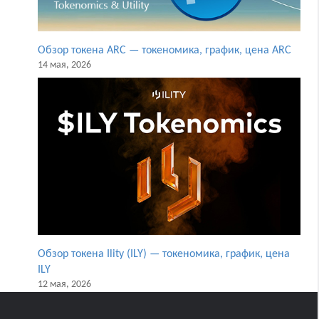
Обзор токена ARC — токеномика, график, цена ARC
14 мая, 2026
Обзор токена Ility (ILY) — токеномика, график, цена
ILY
12 мая, 2026