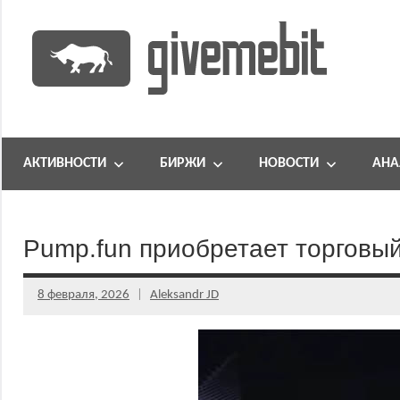
Перейти
к
содержимому
информационно
GiveMeBit.com
новостной
портал
АКТИВНОСТИ
БИРЖИ
НОВОСТИ
АНА
о
криптовалютах
Pump.fun приобретает торговы
8 февраля, 2026
Aleksandr JD