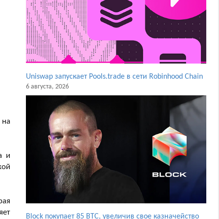
Uniswap запускает Pools.trade в сети Robinhood Chain
6 августа, 2026
 на
а и
кой
рая
яет
Block покупает 85 BTC, увеличив свое казначейство