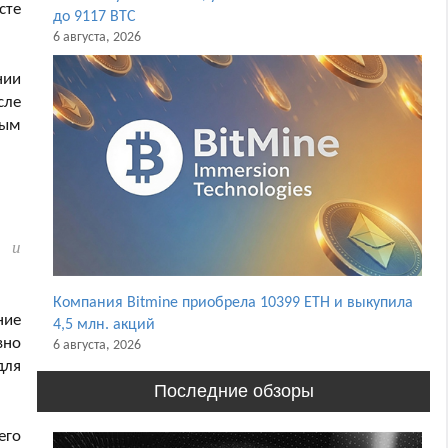
сте
до 9117 BTC
6 августа, 2026
нии
сле
вым
е и
Компания Bitmine приобрела 10399 ETH и выкупила
ние
4,5 млн. акций
вно
6 августа, 2026
для
Последние обзоры
его