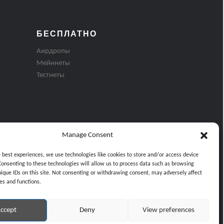
БЕСПЛАТНО
Аирдропы
Мейннеты
Тестнеты
Manage Consent
e best experiences, we use technologies like cookies to store and/or access device
Consenting to these technologies will allow us to process data such as browsing
nique IDs on this site. Not consenting or withdrawing consent, may adversely affect
es and functions.
ти
ccept
Deny
View preferences