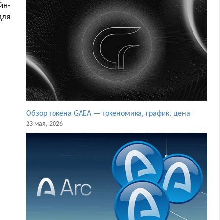
йн-
для
Обзор токена GAEA — токеномика, график, цена
23 мая, 2026