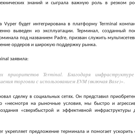
технических знаний и сыграла важную роль в резком ро
а Vyper будет интегрирована в платформу Terminal компа
енно выведен из эксплуатации. Терминал, созданный по
рминала под названием Padre, призван служить мультисете
ение ордеров и широкую поддержку рынка.
nal заявила:
х приоритетов Terminal. Благодаря инфраструктур
ения торговли с использованием EVM (включая Base)
».
вал сделку в социальных сетях. Он представил приобрете
что «несмотря на рыночные условия, мы быстро и агресси
оздания «сверхбыстрой и эффективной инфраструктуры 
er укрепляет предложение терминала и помогает ускорить 