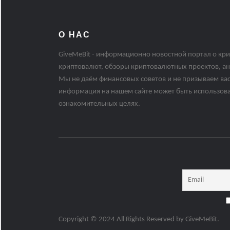
О НАС
GiveMeBit - информационно новостной портал о кри
криптовалют, обзоры криптовалютных проектов, ан
Мы не даём финансовых советов и не призываем вас
информация на нашем сайте может быть использов
ознакомительных целях.
Copyright © 2024 All Rights Reserved by
GiveMeBit
.