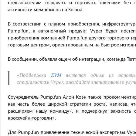
пользователям создавать и торговать токенами без 
активности мем-коинов на Solana.
В соответствии с планом приобретения, инфраструктур
Pump.fun, а автономный продукт Vyper будет постеп
приобретения компанией Pump.fun другого торгового те
торговым центром, ориентированным на быстрое исполн
В сообщении, объявляющем об интеграции, команда Termi
«
Поддержка
EVM
является одним из основны
специалистам Vyper, ожидайте значительного улучш
Соучредитель Pump.fun Алон Коэн также прокомментиро
как часть более широкой стратегии роста, написав, 
расширяем нашу команду», и подчеркнул важность с
кроссчейн-торговли».
Для Pump.fun привлечение технической экспертизы Vyp