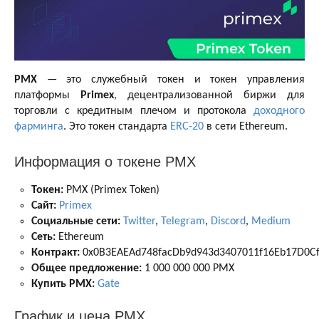
PMX
— это служебный токен и токен управления
платформы
Primex
, децентрализованной биржи для
торговли с кредитным плечом и протокола
доходного
фарминга
. Это токен стандарта
ERC-20
в сети Ethereum.
Информация о токене PMX
Токен:
PMX (Primex Token)
Сайт:
Primex
Социальные сети:
Twitter
,
Telegram
,
Discord
,
Medium
Сеть:
Ethereum
Контракт:
0x0B3EAEAd748facDb9d943d3407011f16Eb17D0C
Общее предложение:
1 000 000 000 PMX
Купить PMX:
Gate
График и цена PMX