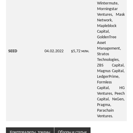
Wintermute,
Morningstar
Ventures, Mask
Network,
Mapleblock
Capital,
GoldenTree
Asset
Management,
SEED
04.02.2022
$5,72 млн.
Stratos
Technologies,
ZBS Capital,
Magnus Capital,
LedgerPrime,
Formless
Capital, HG
Ventures, Peech
Capital, NxGen,
Pragma,
Parachain
Ventures.
Криптовалюты, токены
Обзоры и статьи