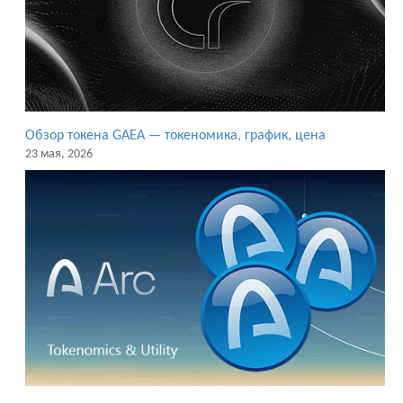
Обзор токена GAEA — токеномика, график, цена
23 мая, 2026