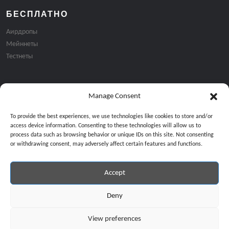
БЕСПЛАТНО
Аирдропы
Мейннеты
Тестнеты
Manage Consent
Подписка на email рассылку:
To provide the best experiences, we use technologies like cookies to store and/or
access device information. Consenting to these technologies will allow us to
process data such as browsing behavior or unique IDs on this site. Not consenting
or withdrawing consent, may adversely affect certain features and functions.
Accept
Продолжая, вы соглашаетесь с нашей политикой конфиденциальност
Copyright © 2024 All Rights Reserved by
GiveMeBit
.
Deny
View preferences