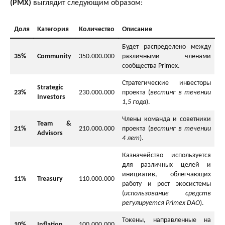
(PMX)
выглядит следующим образом:
Доля
Категория
Количество
Описание
Будет распределено между
35%
Community
350.000.000
различными членами
сообщества Primex.
Стратегические инвесторы
Strategic
23%
230.000.000
проекта (
вестинг в течении
Investors
1,5 года
).
Члены команда и советники
Team &
21%
210.000.000
проекта (
вестинг в течении
Advisors
4 лет
).
Казначейство используется
для различных целей и
инициатив, облегчающих
11%
Treasury
110.000.000
работу и рост экосистемы
(
использование средств
регулируется Primex DAO
).
Токены, направленные на
10%
Inflation
100.000.000