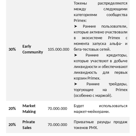
Токены распределяются
между следующими
категориями сообщества
Primex:
➤ Ранние пользователи,
которые активно участвовали
в экосистеме Primex с
момента запуска альфа- и
Early
30%
105.000.000
бета-тестовых сетей.
Community
➤ Ранние кредиторы,
которые участвуют в добыче
ликвидности и обеспечивают
ликвидность для первых
корзин Primex.
➤ Ранние трейдеры,
торгующие на Primex
(особенно с маржой).
Market
Будет использоваться
20%
70.000.000
Making
маркет-мейкерами.
Private
Приватные раунды продаж
20%
70.000.000
Sales
токенов PMX.