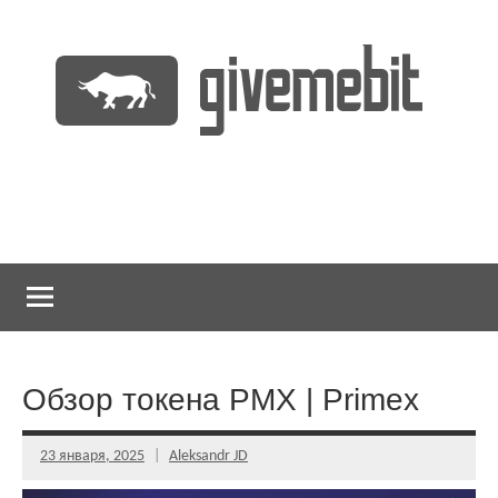
Перейти
к
содержимому
информационно
GiveMeBit.com
новостной
портал
о
криптовалютах
Обзор токена PMX | Primex
23 января, 2025
Aleksandr JD