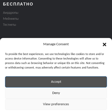
БЕСПЛАТНО
Аирдропы
Мейннеты
Тестнеты
Manage Consent
Подписка на email рассылку:
To provide the best experiences, we use technologies like cookies to store and/or
access device information. Consenting to these technologies will allow us to
process data such as browsing behavior or unique IDs on this site. Not consenting
or withdrawing consent, may adversely affect certain features and functions.
Accept
Продолжая, вы соглашаетесь с нашей политикой конфиденциальност
Copyright © 2024 All Rights Reserved by
GiveMeBit
.
Deny
View preferences