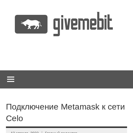
Перейти
к
содержимому
информационно
GiveMeBit.com
новостной
портал
о
криптовалютах
Подключение Metamask к сети
Celo