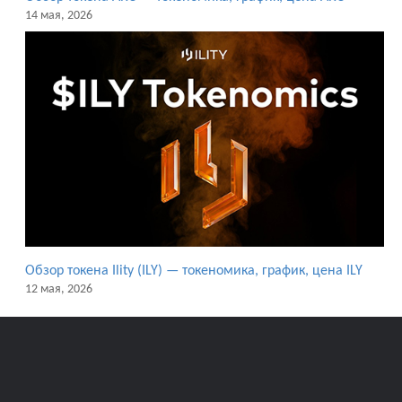
14 мая, 2026
Обзор токена Ility (ILY) — токеномика, график, цена ILY
12 мая, 2026