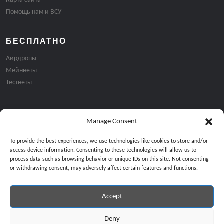
Карта сайта
Помощь нам и ВСУ
БЕСПЛАТНО
Аирдропы
Мейннеты
Тестнеты
Manage Consent
Подписка на email рассылку:
To provide the best experiences, we use technologies like cookies to store and/or
access device information. Consenting to these technologies will allow us to
process data such as browsing behavior or unique IDs on this site. Not consenting
or withdrawing consent, may adversely affect certain features and functions.
Accept
Продолжая, вы соглашаетесь с нашей политикой конфиденциальност
Copyright © 2024 All Rights Reserved by
GiveMeBit
.
Deny