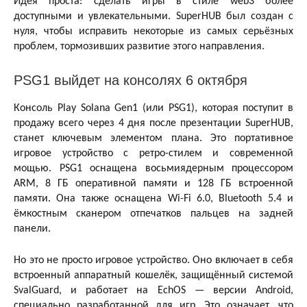
Идея проста: сделать игры в стиле web3 более
доступными и увлекательными. SuperHUB был создан с
нуля, чтобы исправить некоторые из самых серьёзных
проблем, тормозивших развитие этого направления.
PSG1 выйдет на консолях 6 октября
Консоль Play Solana Gen1 (или PSG1), которая поступит в
продажу всего через 4 дня после презентации SuperHUB,
станет ключевым элементом плана. Это портативное
игровое устройство с ретро-стилем и современной
мощью. PSG1 оснащена восьмиядерным процессором
ARM, 8 ГБ оперативной памяти и 128 ГБ встроенной
памяти. Она также оснащена Wi-Fi 6.0, Bluetooth 5.4 и
ёмкостным сканером отпечатков пальцев на задней
панели.
Но это не просто игровое устройство. Оно включает в себя
встроенный аппаратный кошелёк, защищённый системой
SvalGuard, и работает на EchOS — версии Android,
специально разработанной для игр. Это означает, что