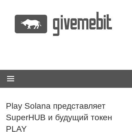
Перейти
к
содержимому
информационно
GiveMeBit.com
новостной
портал
о
криптовалютах
Play Solana представляет
SuperHUB и будущий токен
PLAY