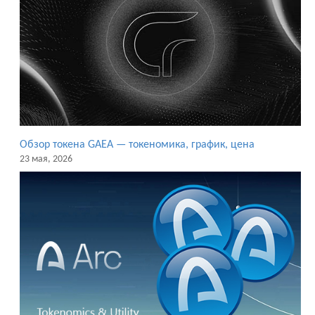
Обзор токена GAEA — токеномика, график, цена
23 мая, 2026