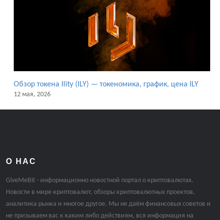
Обзор токена Ility (ILY) — токеномика, график, цена ILY
12 мая, 2026
О НАС
GiveMeBit - информационно новостной портал о криптовалютах.
Новости в мире криптовалют, обзоры криптовалютных проектов,
аналитика рынка и многое другое. Мы не даём финансовых советов и
не призываем вас к каким либо действиям, вся информация на