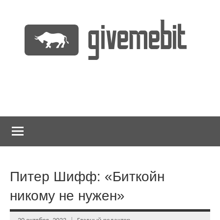
Перейти
к
содержимому
информационно
GiveMeBit.com
новостной
портал
о
криптовалютах
Питер Шифф: «Биткойн
никому не нужен»