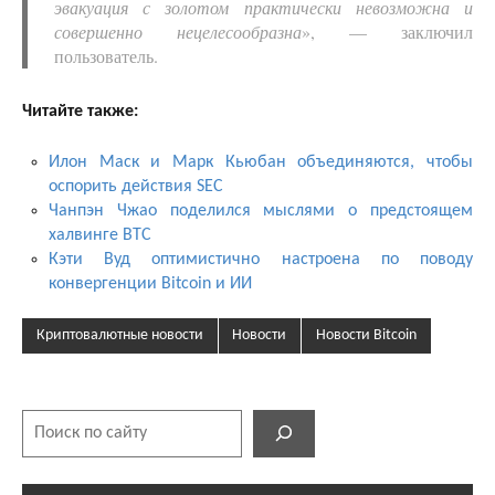
эвакуация с золотом практически невозможна и
совершенно нецелесообразна
», — заключил
пользователь.
Читайте также:
Илон Маск и Марк Кьюбан объединяются, чтобы
оспорить действия SEC
Чанпэн Чжао поделился мыслями о предстоящем
халвинге BTC
Кэти Вуд оптимистично настроена по поводу
конвергенции Bitcoin и ИИ
Криптовалютные новости
Новости
Новости Bitcoin
Поиск