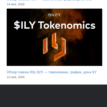
14 мая, 2026
Обзор токена Ility (ILY) — токеномика, график, цена ILY
12 мая, 2026