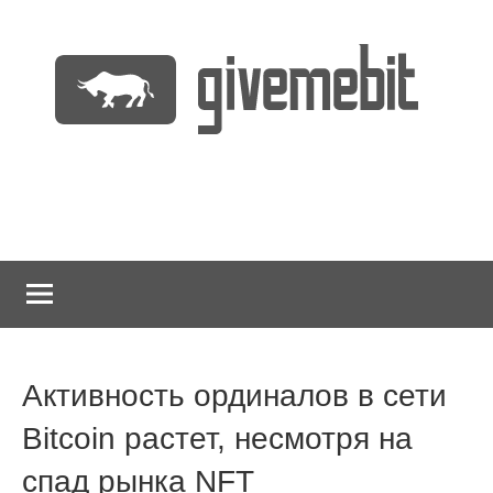
Перейти
к
содержимому
информационно
GiveMeBit.com
новостной
портал
о
криптовалютах
Активность ординалов в сети
Bitcoin растет, несмотря на
спад рынка NFT