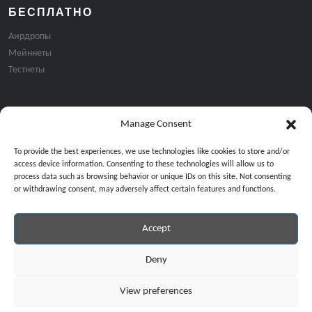
БЕСПЛАТНО
Аирдропы
Мейннеты
Тестнеты
Manage Consent
Подписка на email рассылку:
To provide the best experiences, we use technologies like cookies to store and/or
access device information. Consenting to these technologies will allow us to
process data such as browsing behavior or unique IDs on this site. Not consenting
or withdrawing consent, may adversely affect certain features and functions.
Accept
Продолжая, вы соглашаетесь с нашей политикой конфиденциальност
Copyright © 2024 All Rights Reserved by
GiveMeBit
.
Deny
View preferences