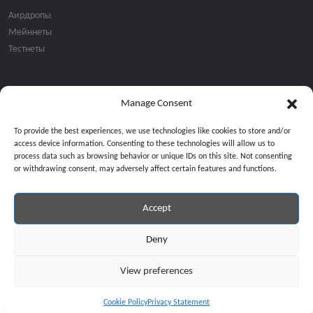
Аирдропы
Мейннеты
Тестнеты
Manage Consent
Подписка на email рассылку:
To provide the best experiences, we use technologies like cookies to store and/or
access device information. Consenting to these technologies will allow us to
process data such as browsing behavior or unique IDs on this site. Not consenting
or withdrawing consent, may adversely affect certain features and functions.
Accept
Продолжая, вы соглашаетесь с нашей политикой конфиденциальност
Copyright © 2024 All Rights Reserved by
GiveMeBit
.
Deny
View preferences
Cookie Policy
Privacy Statement