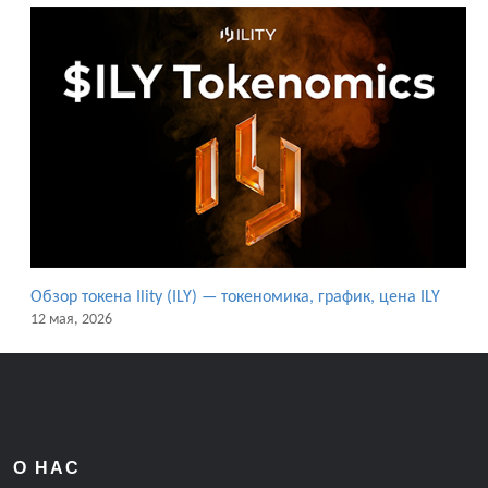
Обзор токена Ility (ILY) — токеномика, график, цена ILY
12 мая, 2026
О НАС