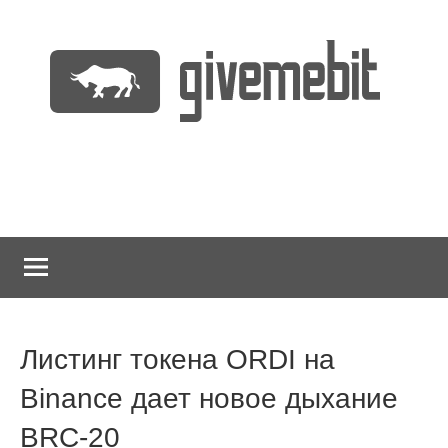
Перейти
к
содержимому
информационно
GiveMeBit.com
новостной
портал
о
криптовалютах
Листинг токена ORDI на
Binance дает новое дыхание
BRC-20