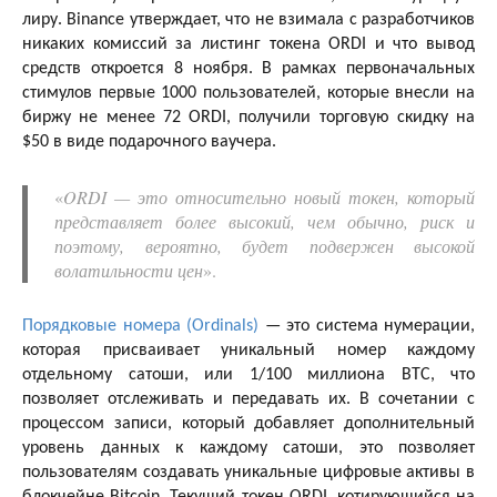
лиру. Binance утверждает, что не взимала с разработчиков
никаких комиссий за листинг токена ORDI и что вывод
средств откроется 8 ноября. В рамках первоначальных
стимулов первые 1000 пользователей, которые внесли на
биржу не менее 72 ORDI, получили торговую скидку на
$50 в виде подарочного ваучера.
«
ORDI — это относительно новый токен, который
представляет более высокий, чем обычно, риск и
поэтому, вероятно, будет подвержен высокой
волатильности цен
».
Порядковые номера (Ordinals)
— это система нумерации,
которая присваивает уникальный номер каждому
отдельному сатоши, или 1/100 миллиона BTC, что
позволяет отслеживать и передавать их. В сочетании с
процессом записи, который добавляет дополнительный
уровень данных к каждому сатоши, это позволяет
пользователям создавать уникальные цифровые активы в
блокчейне Bitcoin. Текущий токен ORDI, котирующийся на