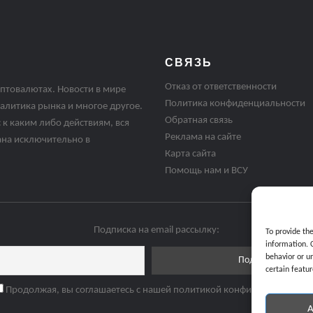
СВЯЗЬ
Отказ от ответственности
птовалютах. Новости в мире
Политика конфиденциальности
алитика рынка и многое другое.
Обратная связь
 к каким либо действиям, вся
Реклама на сайте
ана исключительно в
Карта сайта
Помощь нам и ВСУ
Подписка на email рассылку:
To provide th
information. 
behavior or u
certain featur
Продолжая, вы соглашаетесь с нашей политикой конфиденциальнос
A