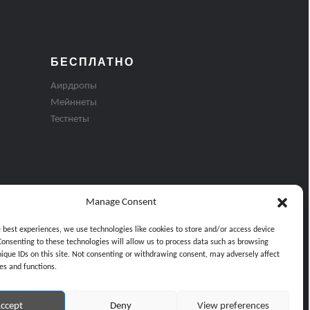
БЕСПЛАТНО
Аирдропы
Мейннеты
Тестнеты
Manage Consent
e best experiences, we use technologies like cookies to store and/or access device
Consenting to these technologies will allow us to process data such as browsing
nique IDs on this site. Not consenting or withdrawing consent, may adversely affect
es and functions.
ти
ccept
Deny
View preferences