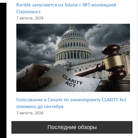
Rarible запускается на Solana с NFT-коллекцией
Claynosaurz
7 августа, 2026
Голосование в Сенате по законопроекту CLARITY Act
отложено до сентября
7 августа, 2026
Последние обзоры