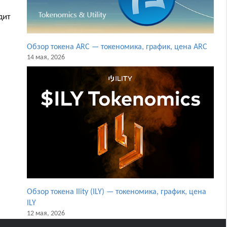
дит
Обзор токена ARC — токеномика, график, цена ARC
14 мая, 2026
Обзор токена Ility (ILY) — токеномика, график, цена
ILY
12 мая, 2026