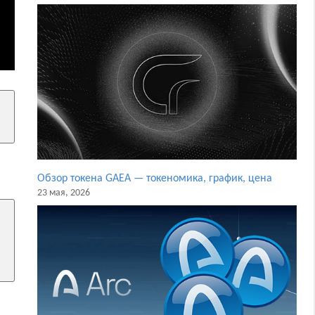
Обзор токена GAEA — токеномика, график, цена
23 мая, 2026