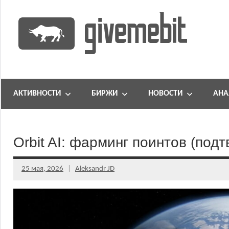
Перейти
к
содержимому
информационно
GiveMeBit.com
новостной
портал
АКТИВНОСТИ
БИРЖИ
НОВОСТИ
АНА
о
криптовалютах
Orbit AI: фарминг поинтов (по
25 мая, 2026
Aleksandr JD