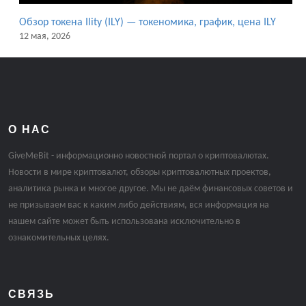
Обзор токена Ility (ILY) — токеномика, график, цена ILY
12 мая, 2026
О НАС
GiveMeBit - информационно новостной портал о криптовалютах.
Новости в мире криптовалют, обзоры криптовалютных проектов,
аналитика рынка и многое другое. Мы не даём финансовых советов и
не призываем вас к каким либо действиям, вся информация на
нашем сайте может быть использована исключительно в
ознакомительных целях.
СВЯЗЬ