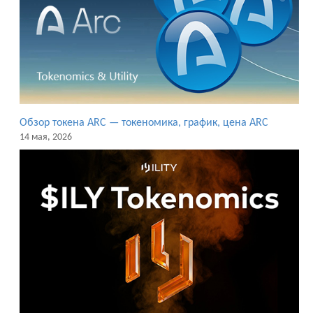
Обзор токена ARC — токеномика, график, цена ARC
14 мая, 2026