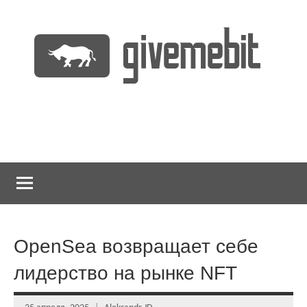
Перейти
к
содержимому
информационно
GiveMeBit.com
новостной
портал
о
криптовалютах
OpenSea возвращает себе
лидерство на рынке NFT