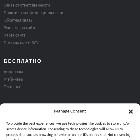
Отказ от ответственности
Политика конфиденциальности
Обратная связь
Реклама на сайте
Карта сайта
Помощь нам и ВСУ
БЕСПЛАТНО
Аирдропы
Мейннеты
Тестнеты
Manage Consent
Подписка на email рассылку:
To provide the best experiences, we use technologies like cookies to store and/or
access device information. Consenting to these technologies will allow us to
process data such as browsing behavior or unique IDs on this site. Not consenting