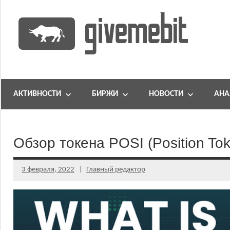
Перейти
к
содержимому
информационно
GiveMeBit.com
новостной
портал
АКТИВНОСТИ
БИРЖИ
НОВОСТИ
АНА
о
криптовалютах
Обзор токена POSI (Position To
3 февраля, 2022
Главный редактор