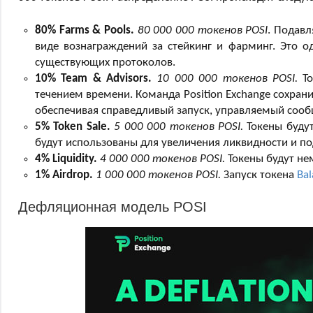
80% Farms & Pools.
80 000 000 токенов POSI
. Подав
виде вознаграждений за стейкинг и фарминг. Это о
существующих протоколов.
10% Team & Advisors.
10 000 000 токенов POSI.
То
течением времени. Команда Position Exchange сохран
обеспечивая справедливый запуск, управляемый соо
5% Token Sale.
5 000 000 токенов POSI.
Токены будут
будут использованы для увеличения ликвидности и по
4% Liquidity.
4 000 000 токенов POSI.
Токены будут не
1% Airdrop.
1 000 000 токенов POSI.
Запуск токена
Bal
Дефляционная модель POSI