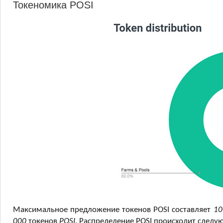
Токеномика POSI
Максимальное предложение токенов POSI составляет
10
000
токенов
POSI
. Распределение POSI происходит след