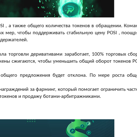
I , а также общего количества токенов в обращении. Кома
ых мер, чтобы поддерживать стабильную цену POSI , поощр
 держателей.
ола торговли деривативами заработает, 100% торговых сбо
окены сжигаются, чтобы уменьшить общий оборот токенов PO
общего предложения будет отклона. По мере роста общ
аграждений за фарминг, который помогает ограничить част
 токенов и продажу ботами-арбитражниками.