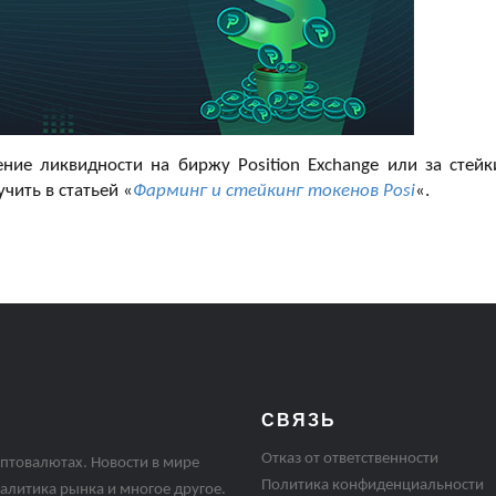
ние ликвидности на биржу Position Exchange или за стейк
ить в статьей «
Фарминг и стейкинг токенов Posi
«.
СВЯЗЬ
Отказ от ответственности
птовалютах. Новости в мире
Политика конфиденциальности
алитика рынка и многое другое.