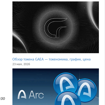
Обзор токена GAEA — токеномика, график, цена
23 мая, 2026
100