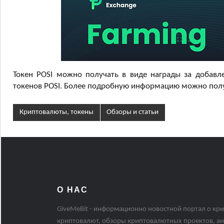
Токен POSI можно получать в виде награды за добавле
токенов POSI. Более подробную информацию можно получ
Криптовалюты, токены
Обзоры и статьи
О НАС
GiveMeBit - информационно новостной портал о кри
криптовалют, обзоры криптовалютных проектов, ан