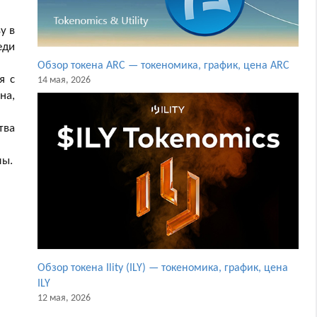
у в
еди
Обзор токена ARC — токеномика, график, цена ARC
я с
14 мая, 2026
на,
тва
мы.
Обзор токена Ility (ILY) — токеномика, график, цена
ILY
12 мая, 2026