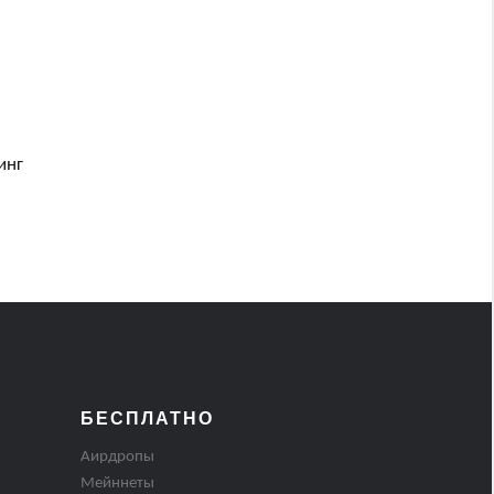
инг
БЕСПЛАТНО
Аирдропы
Мейннеты