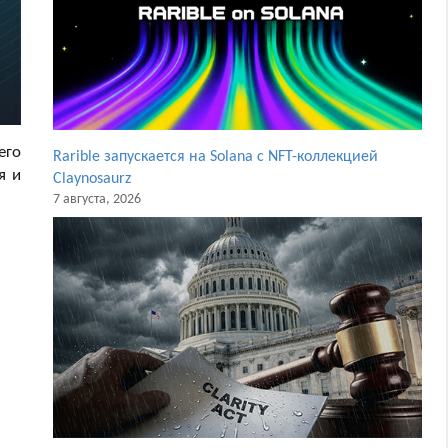
его
Rarible запускается на Solana с NFT-коллекцией
я и
Claynosaurz
7 августа, 2026