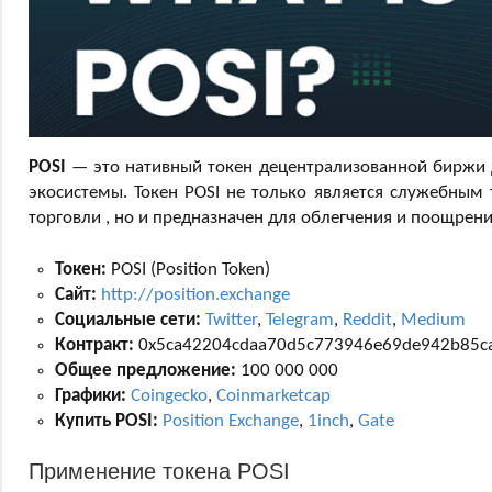
POSI
— это нативный токен децентрализованной биржи
экосистемы. Токен POSI не только является служебным 
торговли , но и предназначен для облегчения и поощре
Токен:
POSI (Position Token)
Сайт:
http://position.exchange
Социальные сети:
Twitter
,
Telegram
,
Reddit
,
Medium
Контракт:
0x5ca42204cdaa70d5c773946e69de942b85c
Общее предложение:
100 000 000
Графики:
Coingecko
,
Coinmarketcap
Купить POSI:
Position Exchange
,
1inch
,
Gate
Применение токена POSI