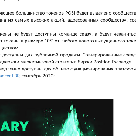
ляющее большинство токенов POSI будет выделено сообществ
дна из самых высоких акций, адресованных сообществу, ср
кены не будут доступны команде сразу, а будут чеканитьс
ит токены в размере 10% от любого нового выпущенного токе
бществом.
 доступны для публичной продажи. Сгенерированные средс
ддержки маркетинговой стратегии биржи Position Exchange.
медленно доступны для общего функционирования платфор
ancer LBP
, сентябрь 2020г.