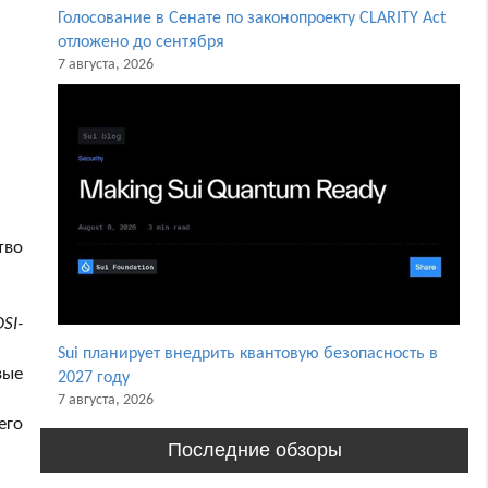
Голосование в Сенате по законопроекту CLARITY Act
отложено до сентября
7 августа, 2026
тво
SI-
Sui планирует внедрить квантовую безопасность в
вые
2027 году
7 августа, 2026
его
Последние обзоры