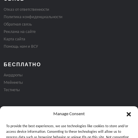
Отказ от ответственности
Политика конфиденциальности
Обратная связь
Реклама на сайте
Карта сайта
Помощь нам и ВСУ
БЕСПЛАТНО
Аирдропы
Мейннеты
Тестнеты
Manage Consent
Подписка на email рассылку:
To provide the best experiences, we use technologies like cookies to store and/or
access device information. Consenting to these technologies will allow us to
process data such as browsing behavior or unique IDs on this site. Not consenting