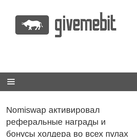
Перейти
к
содержимому
информационно
GiveMeBit.com
новостной
портал
о
криптовалютах
Nomiswap активировал
реферальные награды и
бонусы холдера во всех пулах