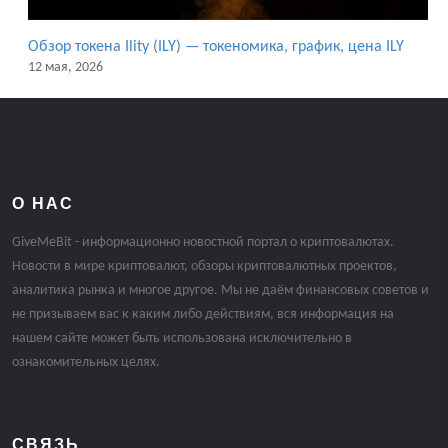
Обзор токена Ility (ILY) — токеномика, график, цена ILY
12 мая, 2026
О НАС
GiveMeBit - информационно новостной портал о криптовалютах.
Новости в мире криптовалют, обзоры криптовалютных проектов,
аналитика рынка и многое другое. Мы не даём финансовых советов и
не призываем вас к каким либо действиям, вся информация на
нашем сайте может быть использована исключительно в
ознакомительных целях.
СВЯЗЬ