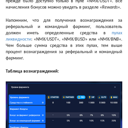
прежде было доступно только в пуле «
NMX/USDT
«. Все
начисления бонусов можно увидеть в разделе «
Rewards
«.
Напомним, что для получения вознаграждения за
реферальный и командный фарминг, пользователь
должен иметь определенные средства в
пулах
ликвидности
: «
NMX/USDT
«, «
NMX/BUSD
» или «
NMX/BNB
«.
Чем больше сумма средства в этих пулах, тем выше
процент вознаграждения за реферальный и командный
фарминг.
Таблица вознаграждений: