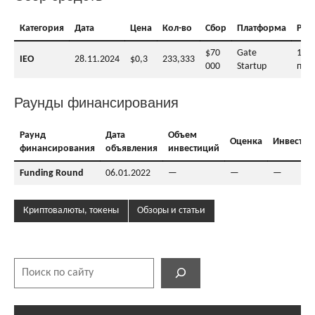
Категория
Дата
Цена
Кол-во
Сбор
Платформа
Раз
$70
Gate
100
IEO
28.11.2024
$0,3
233,333
000
Startup
посл
Раунды финансирования
Раунд
Дата
Объем
Оценка
Инвесто
финансирования
объявления
инвестиций
Funding Round
06.01.2022
—
—
—
Криптовалюты, токены
Обзоры и статьи
Поиск