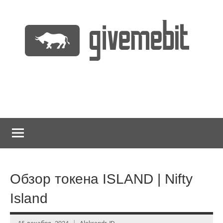
Перейти
к
содержимому
информационно
GiveMeBit.com
новостной
портал
о
криптовалютах
Обзор токена ISLAND | Nifty
Island