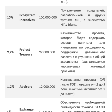
TGE
).
Привлечение создателей,
Ecosystem
разработчиков и других
10%
100.000.000
Incentives
третьих лиц в экосистему
Nifty Island.
Казначейство проекта,
которое будет содержать
резерв капитала для
инициатив по расширению,
Project
9,2%
92.000.000
поддержки дальнейшего
Treasury
развития и улучшения общей
экосистемы (
распределение
управляется командой
проекта
).
Консультанты проекта (
0%
после TGE, перерыв от 2 до 3
1,2%
Advisors
12.000.000
лет, линейный вестинг от 2
до 3 лет
).
Обеспечение необходимой
ликвидности токенов ISLAND
Exchange