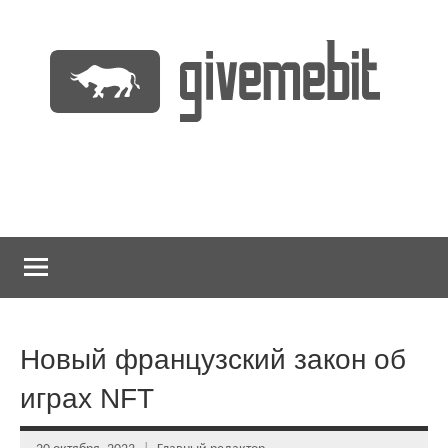
Перейти
к
содержимому
информационно
GiveMeBit.com
новостной
портал
о
криптовалютах
Новый французский закон об
играх NFT