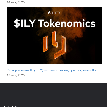
14 мая, 2026
Обзор токена Ility (ILY) — токеномика, график, цена ILY
12 мая, 2026