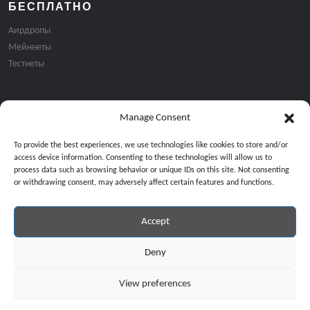
БЕСПЛАТНО
Аирдропы
Мейннеты
Тестнеты
Manage Consent
Подписка на email рассылку:
To provide the best experiences, we use technologies like cookies to store and/or
access device information. Consenting to these technologies will allow us to
process data such as browsing behavior or unique IDs on this site. Not consenting
or withdrawing consent, may adversely affect certain features and functions.
Accept
Продолжая, вы соглашаетесь с нашей политикой конфиденциальност
Copyright © 2024 All Rights Reserved by
GiveMeBit
.
Deny
View preferences