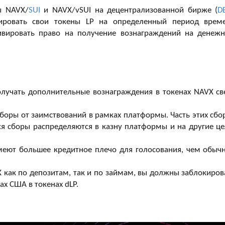
ы NAVX/
SUI
и NAVX/vSUI на децентрализованной бирже (
D
кировать свои токены LP на определенный период врем
ивировать право на получение вознаграждений на денеж
лучать дополнительные вознаграждения в токенах NAVX св
сборы от заимствований в рамках платформы. Часть этих сбо
я сборы распределяются в казну платформы и на другие це
меют большее кредитное плечо для голосования, чем обыч
 как по депозитам, так и по займам, вы должны заблокиров
ах США в токенах dLP.