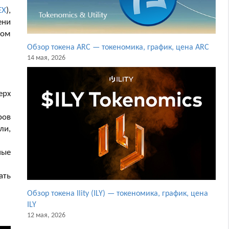
EX
),
ени
ном
Обзор токена ARC — токеномика, график, цена ARC
14 мая, 2026
ерх
ров
ли,
ные
ать
Обзор токена Ility (ILY) — токеномика, график, цена
ILY
12 мая, 2026