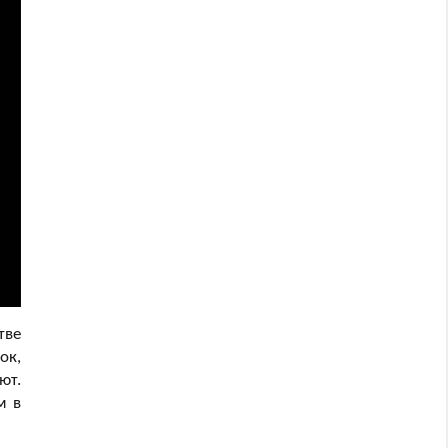
тве
ок,
ют.
м в