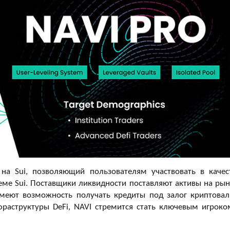
а Sui, позволяющий пользователям участвовать в качес
еме Sui. Поставщики ликвидности поставляют активы на рын
меют возможность получать кредиты под залог криптовал
раструктуры DeFi, NAVI стремится стать ключевым игроко