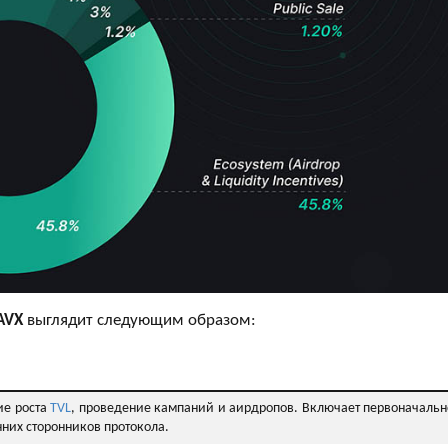
AVX
выглядит следующим образом:
ие роста
TVL
, проведение кампаний и аирдропов. Включает первоначальн
них сторонников протокола.