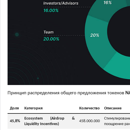
Принцип распределения общего предложения токенов
N
Доля
Категория
Количество
Описание
Ecosystem (Airdrop &
Стимулирован
45,8%
458.000.000
Liquidity Incentives)
поощрение ран