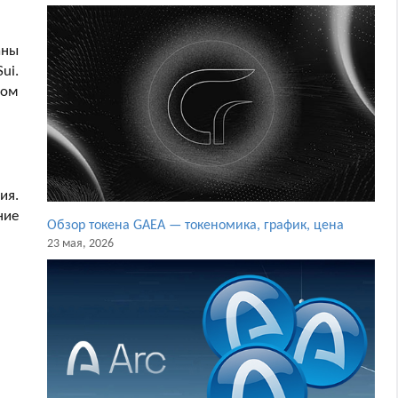
аны
ui.
вом
ия.
ние
Обзор токена GAEA — токеномика, график, цена
23 мая, 2026