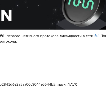
AVI
, первого нативного протокола ликвидности в сети
Sui
. Т
ротокола.
b2841d6e2a5aa00c3044e5544b5::navx::NAVX