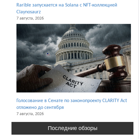
Rarible запускается на Solana с NFT-коллекцией
Claynosaurz
7 августа, 2026
Голосование в Сенате по законопроекту CLARITY Act
отложено до сентября
7 августа, 2026
Последние обзоры