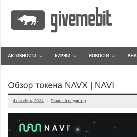
Перейти
к
содержимому
информационно
GiveMeBit.com
новостной
портал
АКТИВНОСТИ
БИРЖИ
НОВОСТИ
АНА
о
криптовалютах
Обзор токена NAVX | NAVI
4 октября, 2024
Главный редактор