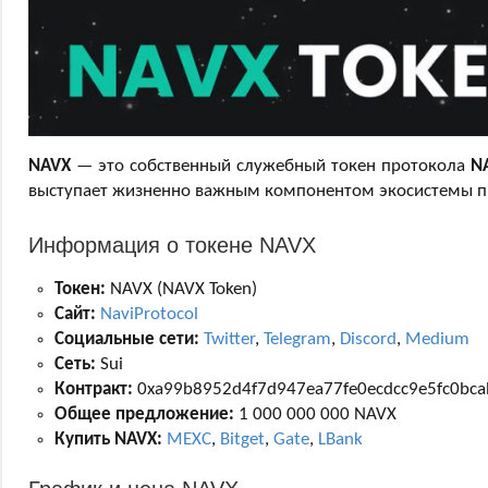
NAVX
— это собственный служебный токен протокола
N
выступает жизненно важным компонентом экосистемы п
Информация о токене NAVX
Токен:
NAVX (NAVX Token)
Сайт:
NaviProtocol
Социальные сети:
Twitter
,
Telegram
,
Discord
,
Medium
Сеть:
Sui
Контракт:
0xa99b8952d4f7d947ea77fe0ecdcc9e5fc0bca
Общее предложение:
1 000 000 000 NAVX
Купить NAVX:
MEXC
,
Bitget
,
Gate
,
LBank