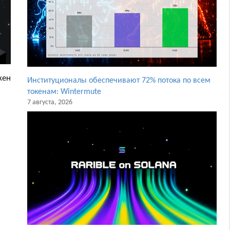
окен
Институционалы обеспечивают 72% потока по всем
токенам: Wintermute
7 августа, 2026