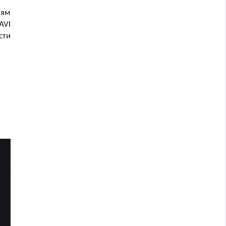
лям
AVI
сти