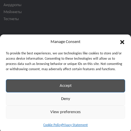
Аирдропы
Мейннеты
Тестнеты
Manage Consent
Подписка на email рассылку:
To provide the best experiences, we use technologies like cookies to store and/or
access device information. Consenting to these technologies will allow us to
process data such as browsing behavior or unique IDs on this site. Not consenting
or withdrawing consent, may adversely affect certain features and functions.
Accept
Продолжая, вы соглашаетесь с нашей политикой конфиденциальност
Copyright © 2024 All Rights Reserved by
GiveMeBit
.
Deny
View preferences
Cookie Policy
Privacy Statement