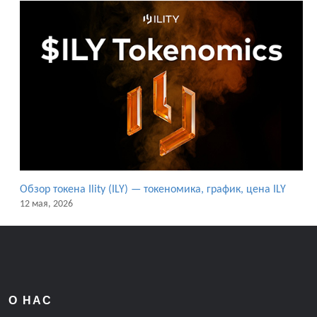
Обзор токена Ility (ILY) — токеномика, график, цена ILY
12 мая, 2026
О НАС