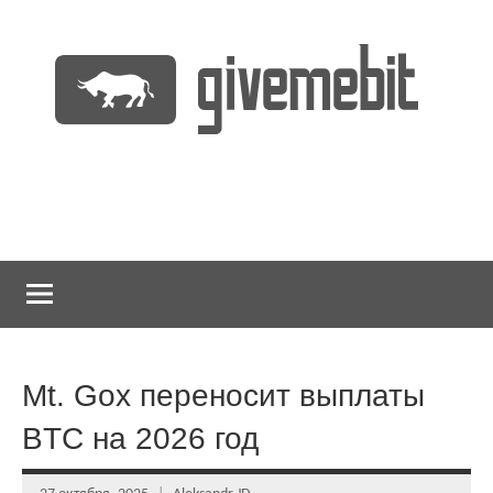
Перейти
к
содержимому
информационно
GiveMeBit.com
новостной
портал
о
криптовалютах
Mt. Gox переносит выплаты
BTC на 2026 год