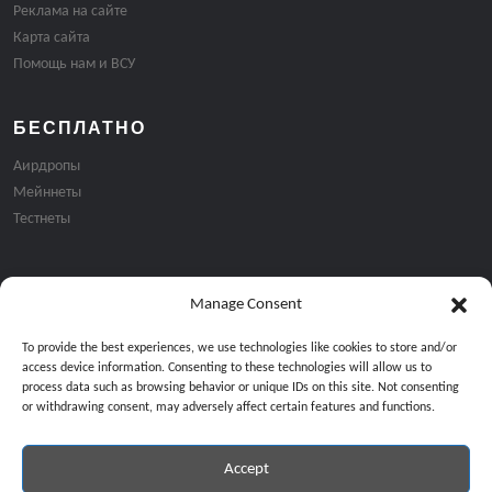
Реклама на сайте
Карта сайта
Помощь нам и ВСУ
БЕСПЛАТНО
Аирдропы
Мейннеты
Тестнеты
Manage Consent
Подписка на email рассылку:
To provide the best experiences, we use technologies like cookies to store and/or
access device information. Consenting to these technologies will allow us to
process data such as browsing behavior or unique IDs on this site. Not consenting
or withdrawing consent, may adversely affect certain features and functions.
Accept
Продолжая, вы соглашаетесь с нашей политикой конфиденциальност