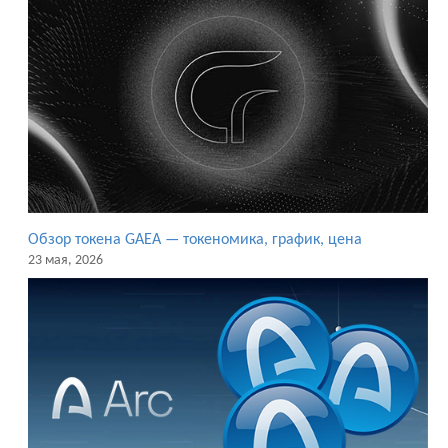
Обзор токена GAEA — токеномика, график, цена
23 мая, 2026