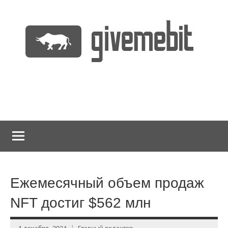
Перейти
к
содержимому
информационно
GiveMeBit.com
новостной
портал
о
криптовалютах
Ежемесячный объем продаж
NFT достиг $562 млн