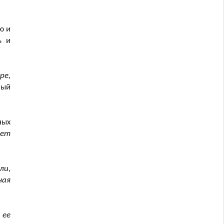
ю и
ь и
ре,
ный
ных
ает
ли,
ная
 ее