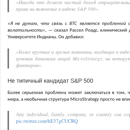
«
Иногда это делает чистый доход отрицательны
права на включение в индекс S&P 500
».
«
Я не думаю, что связь с BTC является проблемой с
волатильности
», — сказал Рассел Роадс, клинически
Университете Индианы. Он добавил:
«
Более крупные и зрелые компании, входящие в инд
ценовая динамика акций MicroStrategy, на кото
фактором
».
Не типичный кандидат S&P 500
Более серьезная проблема может заключаться в том, 
мира, а необычная структура MicroStrategy просто не впи
Any individual, family, company, or country can c
pic.twitter.com/hE37gCUCRQ