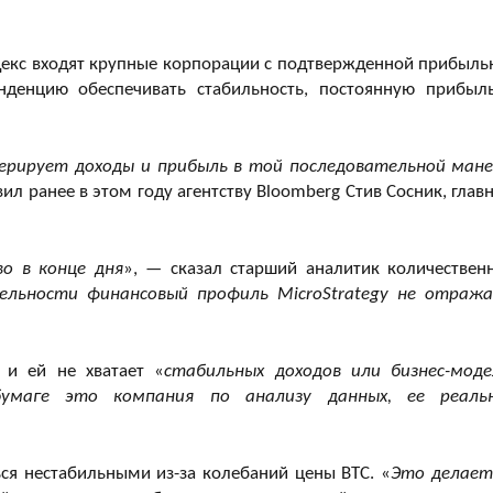
ндекс входят крупные корпорации с подтвержденной прибыль
нденцию обеспечивать стабильность, постоянную прибыл
нерирует доходы и прибыль в той последовательной мане
вил ранее в этом году агентству Bloomberg Стив Сосник, глав
о в конце дня
», — сказал старший аналитик количествен
ельности финансовый профиль MicroStrategy не отраж
 и ей не хватает «
стабильных доходов или бизнес-моде
умаге это компания по анализу данных, ее реаль
я нестабильными из-за колебаний цены BTC. «
Это делает