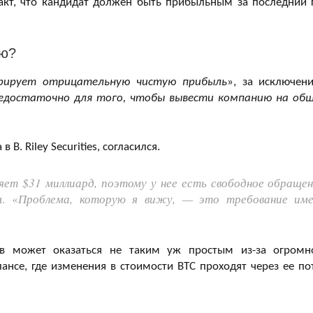
факт, что кандидат должен быть прибыльным за последний 
ью?
трирует отрицательную чистую прибыль
», за исключен
недостаточно для того, чтобы вывести компанию на об
. Riley Securities, согласился.
яет $31 миллиард, поэтому у нее есть свободное обращен
н. «
Проблема, которую я вижу, — это требование им
ов может оказаться не таким уж простым из-за огромн
ансе, где изменения в стоимости BTC проходят через ее по