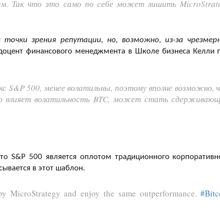
м. Так что это само по себе может лишить MicroStrat
 точки зрения репутации, но, возможно, из-за чрезмер
й доцент финансового менеджмента в Школе бизнеса Келли 
екс S&P 500, менее волатильны, поэтому вполне возможно, 
рую влияет волатильность BTC, может стать сдерживаю
что S&P 500 является оплотом традиционного корпоративн
сывается в этот шаблон.
opy MicroStrategy and enjoy the same outperformance.
#Bitc