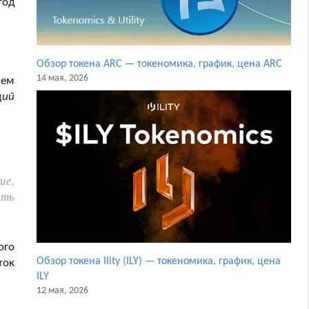
год
Обзор токена ARC — токеномика, график, цена ARC
14 мая, 2026
ием
щий
ие,
еть
ого
Обзор токена Ility (ILY) — токеномика, график, цена
ток
ILY
12 мая, 2026