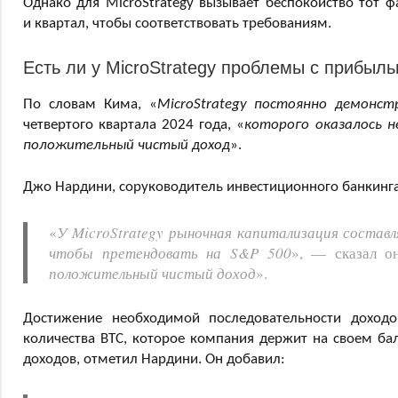
Однако для MicroStrategy вызывает беспокойство тот 
и квартал, чтобы соответствовать требованиям.
Есть ли у MicroStrategy проблемы с прибыл
По словам Кима, «
MicroStrategy постоянно демонс
четвертого квартала 2024 года, «
которого оказалось 
положительный чистый доход
».
Джо Нардини, соруководитель инвестиционного банкинга в B
«
У MicroStrategy рыночная капитализация составл
чтобы претендовать на S&P 500
», — сказал о
положительный чистый доход
».
Достижение необходимой последовательности доход
количества BTC, которое компания держит на своем бал
доходов, отметил Нардини. Он добавил: