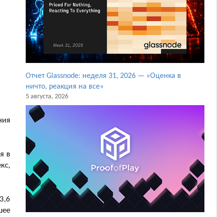
Отчет Glassnode: неделя 31, 2026 — «Оценка в
ничто, реакция на все»
5 августа, 2026
ния
я в
кс,
3,6
шее