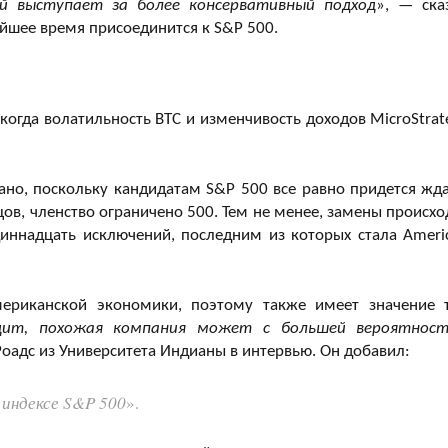
й выступает за более консервативный подход
», — ска
жайшее время присоединится к S&P 500.
 когда волатильность BTC и изменчивость доходов MicroStrat
но, поскольку кандидатам S&P 500 все равно придется жда
цов, членство ограничено 500. Тем не менее, замены происхо
диннадцать исключений, последним из которых стала Ameri
мериканской экономики, поэтому также имеет значение 
дит, похожая компания может с большей вероятнос
Роадс из Университета Индианы в интервью. Он добавил:
 индексе S&P 500
».