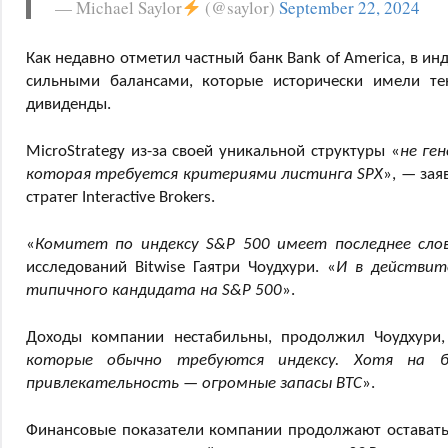
— Michael Saylor
(@saylor)
September 22, 2024
Как недавно отметил частный банк Bank of America, в и
сильными балансами, которые исторически имели те
дивиденды.
MicroStrategy из-за своей уникальной структуры «
не ге
которая требуется критериями листинга SPX
», — зая
стратег Interactive Brokers.
«
Комитет по индексу S&P 500 имеет последнее слов
исследований Bitwise Гаятри Чоудхури. «
И в действит
типичного кандидата на S&P 500
».
Доходы компании нестабильны, продолжил Чоудхури,
которые обычно требуются индексу. Хотя на б
привлекательность — огромные запасы BTC
».
Финансовые показатели компании продолжают оставатьс