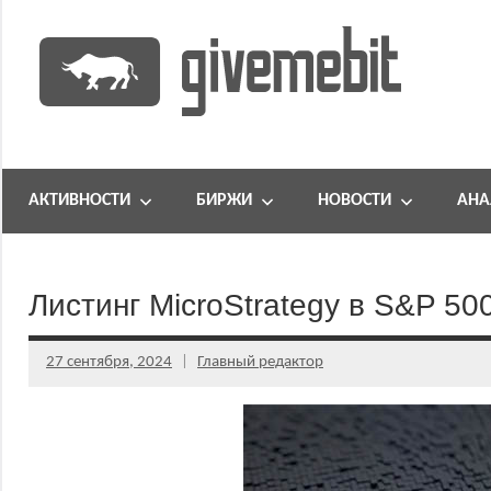
Перейти
к
содержимому
информационно
GiveMeBit.com
новостной
портал
АКТИВНОСТИ
БИРЖИ
НОВОСТИ
АНА
о
криптовалютах
Листинг MicroStrategy в S&P 50
27 сентября, 2024
Главный редактор