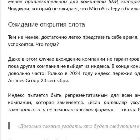
менее привлекательной для комитета S&P, которы
Чоудхури, который не ожидает, что MicroStrategy в бли
Ожидание открытия слота
Тем не менее, достаточно легко представить себе время,
успокоятся. Что тогда?
Даже в этом случае вхождение компании не гарантирова
пока другая компания не выйдет из индекса. В конце кон
довольно часто. Только в 2024 году индекс пережил о
Airlines Group 23 сентября.
Индекс пытается быть репрезентативным для всей а
компании, которая заменяется. «
Если ритейлер ухо
заменить его, а не технологическая фирма
», — сказал 
«
Довольно сложно угадать, кто будет следующим в