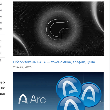
Обзор токена GAEA — токеномика, график, цена
23 мая, 2026
вых
 не
дов