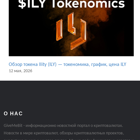
Обзор токена Ility (ILY) — токеномика, график, цена ILY
12 мая, 2026
О НАС
GiveMeBit - информационно новостной портал о криптовалютах.
Новости в мире криптовалют, обзоры криптовалютных проектов,