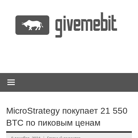
Перейти
к
содержимому
информационно
GiveMeBit.com
новостной
портал
о
криптовалютах
MicroStrategy покупает 21 550
BTC по пиковым ценам