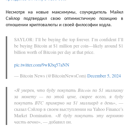
Несмотря на новые максимумы, соучредитель Майкл
Сэйлор подтвердил свою оптимистичную позицию в
отношении криптовалюты и своей философии ходла.
SAYLOR: I’ll be buying the top forever. I’m confident I’ll
be buying Bitcoin at $1 million per coin—likely around $1
billion worth of Bitcoin per day at that price.
pic.twitter.com/9wKbq57aNN
— Bitcoin News (@BitcoinNewsCom)
December 5, 2024
«
Я уверен, что буду покупать Bitcoin по $1 миллиону
за монету — по этой цене, скорее всего, я буду
покупать BTC примерно на $1 миллиард в день
», —
сказал Сэйлор в своем выступлении на Yahoo Finance’s
Market Domination. «
Я буду покупать эту верхнюю
часть вечно
», — добавил он.