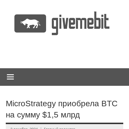
Перейти
к
содержимому
информационно
GiveMeBit.com
новостной
портал
о
криптовалютах
MicroStrategy приобрела BTC
на сумму $1,5 млрд