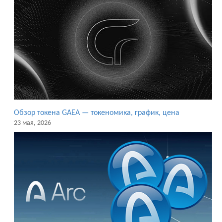
Обзор токена GAEA — токеномика, график, цена
23 мая, 2026