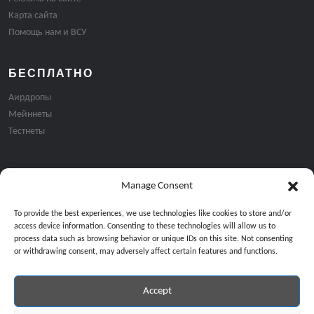
Карта сайта
Помощь нам и ВСУ
БЕСПЛАТНО
Аирдропы
Мейннеты
Тестнеты
Manage Consent
Подписка на email рассылку:
To provide the best experiences, we use technologies like cookies to store and/or
access device information. Consenting to these technologies will allow us to
process data such as browsing behavior or unique IDs on this site. Not consenting
or withdrawing consent, may adversely affect certain features and functions.
Accept
Продолжая, вы соглашаетесь с нашей политикой конфиденциальност