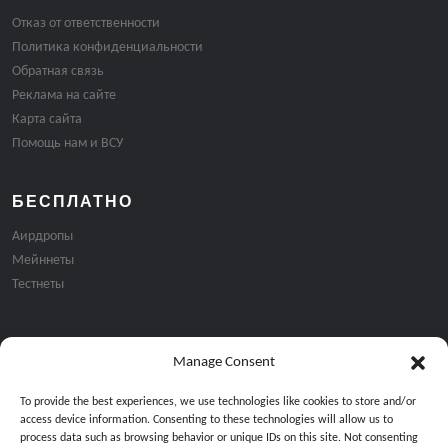
Отказ от ответственности
Политика конфиденциальности
Обратная связь
Реклама на сайте
Карта сайта
Помощь нам и ВСУ
БЕСПЛАТНО
Аирдропы
Мейннеты
Тестнеты
Manage Consent
Подписка на email рассылку:
To provide the best experiences, we use technologies like cookies to store and/or
access device information. Consenting to these technologies will allow us to
process data such as browsing behavior or unique IDs on this site. Not consenting