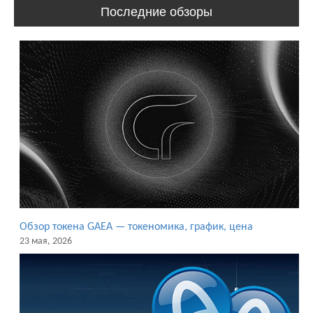
Последние обзоры
Обзор токена GAEA — токеномика, график, цена
23 мая, 2026