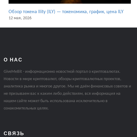
Обзор токена Ility (ILY) — токеномика, график, цена ILY
12 мая, 2026
О НАС
GiveMeBit - информационно новостной портал о криптовалютах.
Новости в мире криптовалют, обзоры криптовалютных проектов,
аналитика рынка и многое другое. Мы не даём финансовых советов и
не призываем вас к каким либо действиям, вся информация на
нашем сайте может быть использована исключительно в
ознакомительных целях.
СВЯЗЬ