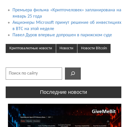
Премьера фильма «Крипточеловек» запланирована на
январь 25 года
Акционеры Microsoft примут решение об инвестициях
в BTC на этой неделе
Павел Дуров впервые допрошен в парижском суде
Криптовалютные новости
Новости
Новости Bitcoin
Поиск
Последние новости