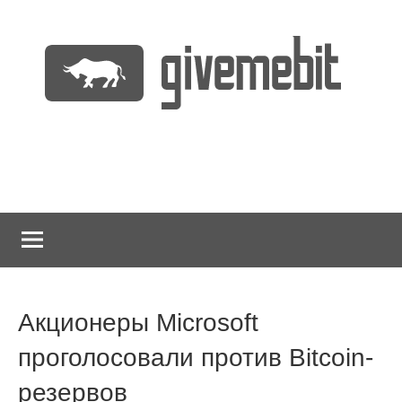
Перейти
к
содержимому
информационно
GiveMeBit.com
новостной
портал
о
криптовалютах
Акционеры Microsoft
проголосовали против Bitcoin-
резервов