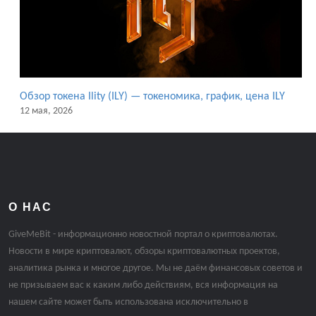
Обзор токена Ility (ILY) — токеномика, график, цена ILY
12 мая, 2026
О НАС
GiveMeBit - информационно новостной портал о криптовалютах.
Новости в мире криптовалют, обзоры криптовалютных проектов,
аналитика рынка и многое другое. Мы не даём финансовых советов и
не призываем вас к каким либо действиям, вся информация на
нашем сайте может быть использована исключительно в