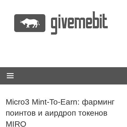
Перейти
к
содержимому
информационно
GiveMeBit.com
новостной
портал
о
криптовалютах
Micro3 Mint-To-Earn: фарминг
поинтов и аирдроп токенов
MIRO