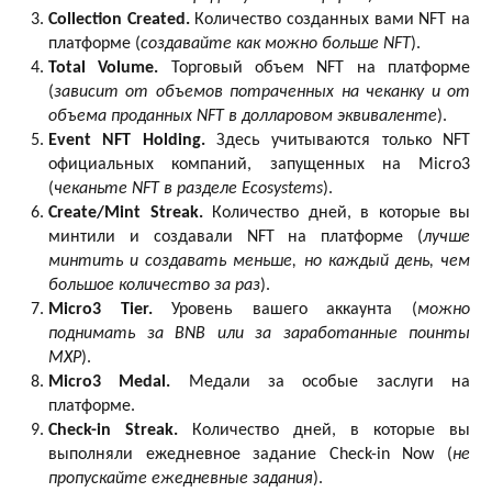
Collection Created.
Количество созданных вами NFT на
платформе (
создавайте как можно больше NFT
).
Total Volume.
Торговый объем NFT на платформе
(
зависит от объемов потраченных на чеканку и от
объема проданных NFT в долларовом эквиваленте
).
Event NFT Holding.
Здесь учитываются только NFT
официальных компаний, запущенных на Micro3
(
чеканьте NFT в разделе Ecosystems
).
Create/Mint Streak.
Количество дней, в которые вы
минтили и создавали NFT на платформе (
лучше
минтить и создавать меньше, но каждый день, чем
большое количество за раз
).
Micro3 Tier.
Уровень вашего аккаунта (
можно
поднимать за BNB или за заработанные поинты
MXP
).
Micro3 Medal.
Медали за особые заслуги на
платформе.
Check-in Streak.
Количество дней, в которые вы
выполняли ежедневное задание Check-in Now (
не
пропускайте ежедневные задания
).